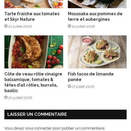
É
d
Tarte fraîche aux tomates
Moussaka aux pommes de
i
et Skyr Nature
terre et aubergines
t
22 juillet 2026
21 juillet 2026
i
o
n
s
F
I
R
S
Côte de veau rôtie vinaigre
Fish tacos de limande
T
balsamique, tomates &
panée
têtes d’ail rôties, burrata,
17 juillet 2026
basilic
20 juillet 2026
LAISSER UN COMMENTAIRE
Vous devez
vous connecter
pour publier un commentaire.