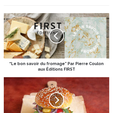
“
L
e
b
o
n
s
a
v
“Le bon savoir du fromage” Par Pierre Coulon
o
i
aux Éditions FIRST
r
d
B
u
u
f
r
r
g
o
e
m
r
a
v