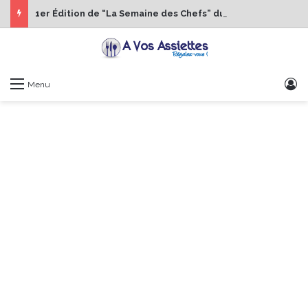
1er Édition de “La Semaine des Chefs” du 19 au 24 octobre 2026
S
Menu