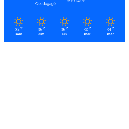
2.2 km/h
Ciel dégagé
32
35
35
32
34
℃
℃
℃
℃
℃
sam
dim
lun
mar
mer