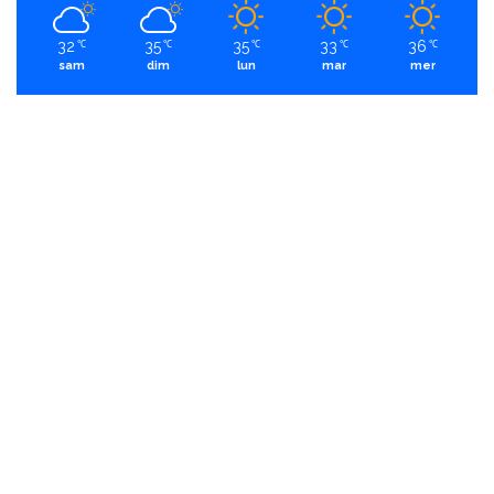
32
35
35
33
36
℃
℃
℃
℃
℃
sam
dim
lun
mar
mer