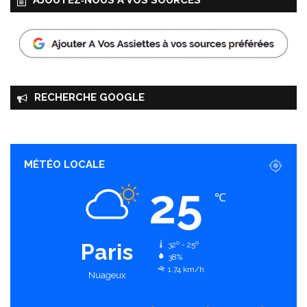
AJOUTEZ‑NOUS À VOS SOURCES
RECHERCHE GOOGLE
MÉTÉO LOCALE
25
℃
Paris
32º - 25º
38%
1.74 km/h
Nuageux