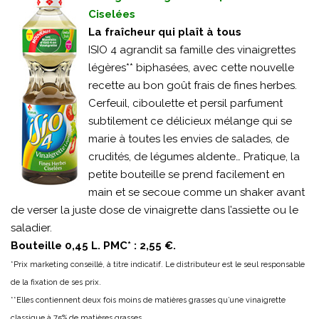
Ciselées
La fraîcheur qui plaît à tous
ISIO 4 agrandit sa famille des vinaigrettes
légères** biphasées, avec cette nouvelle
recette au bon goût frais de fines herbes.
Cerfeuil, ciboulette et persil parfument
subtilement ce délicieux mélange qui se
marie à toutes les envies de salades, de
crudités, de légumes aldente… Pratique, la
petite bouteille se prend facilement en
main et se secoue comme un shaker avant
de verser la juste dose de vinaigrette dans l’assiette ou le
saladier.
Bouteille 0,45 L. PMC* : 2,55 €.
*Prix marketing conseillé, à titre indicatif. Le distributeur est le seul responsable
de la fixation de ses prix.
**Elles contiennent deux fois moins de matières grasses qu’une vinaigrette
classique à 75% de matières grasses.