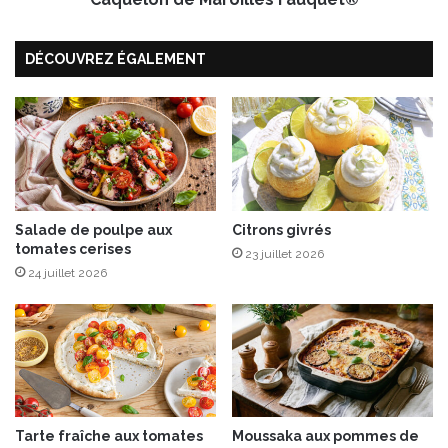
M
a
DÉCOUVREZ ÉGALEMENT
r
o
i
l
l
e
s
F
Salade de poulpe aux
Citrons givrés
a
tomates cerises
u
23 juillet 2026
q
24 juillet 2026
u
e
t
®
Tarte fraîche aux tomates
Moussaka aux pommes de