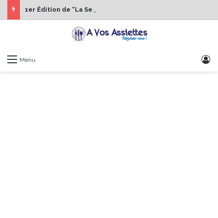
1er Édition de “La Semaine des Chefs” du 19 au 24 octobre 2026
S
Menu