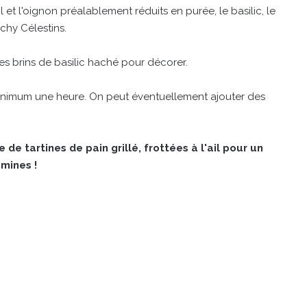
il et l'oignon préalablement réduits en purée, le basilic, le
ichy Célestins.
ues brins de basilic haché pour décorer.
minimum une heure. On peut éventuellement ajouter des
e tartines de pain grillé, frottées à l'ail pour un
amines !