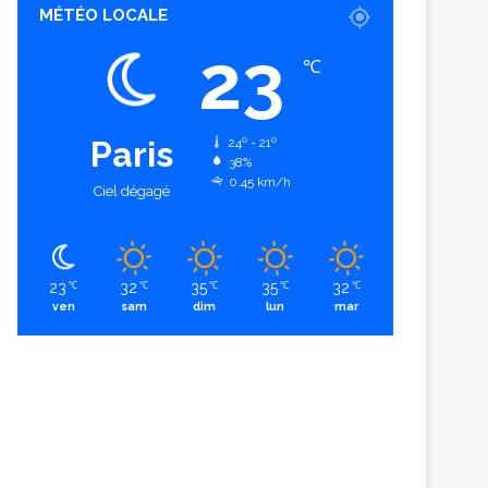
MÉTÉO LOCALE
23
℃
Paris
24º - 21º
38%
0.45 km/h
Ciel dégagé
23
32
35
35
32
℃
℃
℃
℃
℃
ven
sam
dim
lun
mar