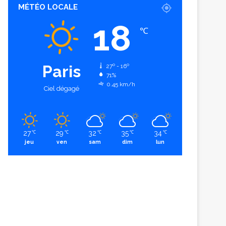
MÉTÉO LOCALE
18
℃
Paris
27º - 16º
71%
0.45 km/h
Ciel dégagé
27
29
32
35
34
℃
℃
℃
℃
℃
jeu
ven
sam
dim
lun