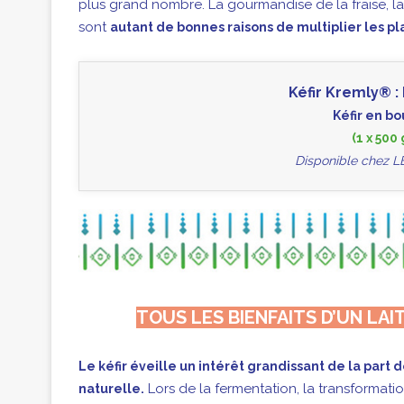
plus grand nombre. La gourmandise de la fraise, la
sont
autant de bonnes raisons de multiplier les pla
Kéfir Kremly® : 
Kéfir en bo
(1 x 500 
Disponible chez L
TOUS LES BIENFAITS D’UN LA
Le kéfir éveille un intérêt grandissant de la part
Lors de la fermentation, la transformati
naturelle.