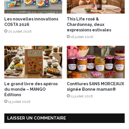
s
n
s
”
Les nouvelles innovations
This Life rosé &
d
COSTA 2026
Chardonnay, deux
’
expressions estivales
20 juillet 2026
A
16 juillet 2026
n
t
o
n
y
d
u
1
Le grand livre des apéros
Confitures SANS MORCEAUX
2
du monde – MANGO
signée Bonne maman®
a
Éditions
13 juillet 2026
u
15 juillet 2026
1
4
s
LAISSER UN COMMENTAIRE
e