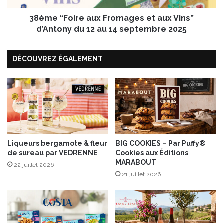
s
i
d
38ème “Foire aux Fromages et aux Vins”
r
e
e
d’Antony du 12 au 14 septembre 2025
n
a
o
u
i
DÉCOUVREZ ÉGALEMENT
x
x
F
d
r
e
o
S
m
a
a
i
g
n
e
t
s
Liqueurs bergamote & fleur
BIG COOKIES – Par Puffy®
-
de sureau par VEDRENNE
Cookies aux Éditions
e
MARABOUT
J
t
22 juillet 2026
a
a
21 juillet 2026
c
u
q
x
u
V
e
i