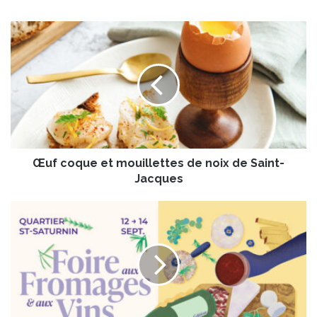
Œ
u
f
c
o
q
u
e
e
Œuf coque et mouillettes de noix de Saint-
t
m
Jacques
o
u
3
i
8
l
è
l
m
e
e
t
“
t
F
e
o