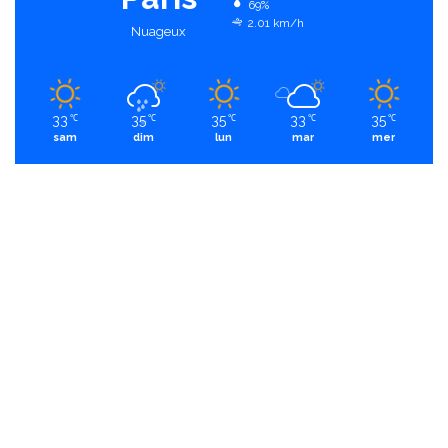
69%
2.01 km/h
Nuageux
33
35
35
33
35
℃
℃
℃
℃
℃
sam
dim
lun
mar
mer