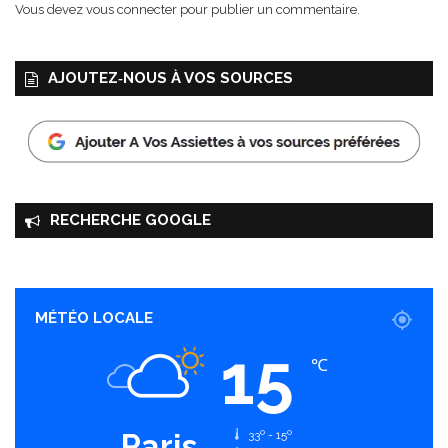
p
Vous devez
vous connecter
pour publier un commentaire.
t
e
m
AJOUTEZ‑NOUS À VOS SOURCES
b
r
e
2
0
2
5
RECHERCHE GOOGLE
MÉTÉO LOCALE
15
℃
Paris
33º - 15º