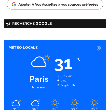
RECHERCHE GOOGLE
MÉTÉO LOCALE
31
℃
Paris
31º - 26º
25%
0.45 km/h
Nuageux
31
35
35
33
36
℃
℃
℃
℃
℃