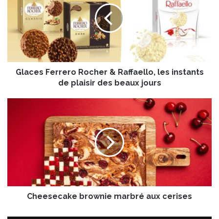
c
e
s
F
e
r
Glaces Ferrero Rocher & Raffaello, les instants
r
e
de plaisir des beaux jours
r
o
C
R
h
o
e
c
e
h
s
e
e
r
c
&
a
R
k
a
Cheesecake brownie marbré aux cerises
e
f
b
f
r