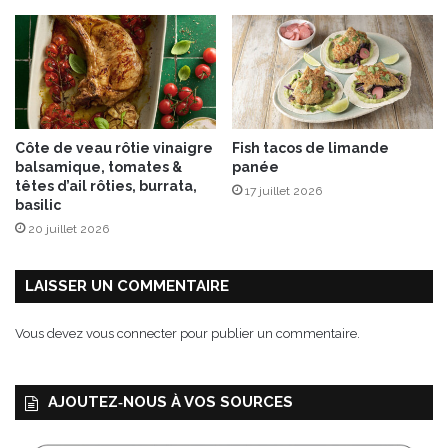
a
i
s
i
r
d
e
Côte de veau rôtie vinaigre
Fish tacos de limande
s
balsamique, tomates &
panée
b
têtes d’ail rôties, burrata,
17 juillet 2026
e
basilic
a
20 juillet 2026
u
x
j
LAISSER UN COMMENTAIRE
o
u
Vous devez
vous connecter
pour publier un commentaire.
r
s
AJOUTEZ‑NOUS À VOS SOURCES