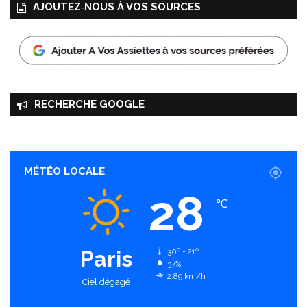
AJOUTEZ‑NOUS À VOS SOURCES
e
RECHERCHE GOOGLE
MÉTÉO LOCALE
28
℃
Paris
30º - 21º
37%
2.89 km/h
Ciel dégagé