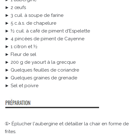
► 2 œufs
► 3 cuil. à soupe de farine
► 5 c.à.s. de chapelure
► ½ cuil. à café de piment d'Espelette
► 4 pincées de piment de Cayenne
► 1 citron et ½
► Fleur de sel
► 200 g de yaourt à la grecque
► Quelques feuilles de coriandre
► Quelques graines de grenade
► Sel et poivre
①• Éplucher l'aubergine et détailler la chair en forme de
frites.