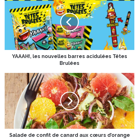
A
A
A
H
!
,
l
e
YAAAH!, les nouvelles barres acidulées Têtes
s
n
Brulées
o
u
S
v
a
e
l
l
a
l
d
e
e
s
d
b
e
a
c
r
Salade de confit de canard aux cœurs d’orange
o