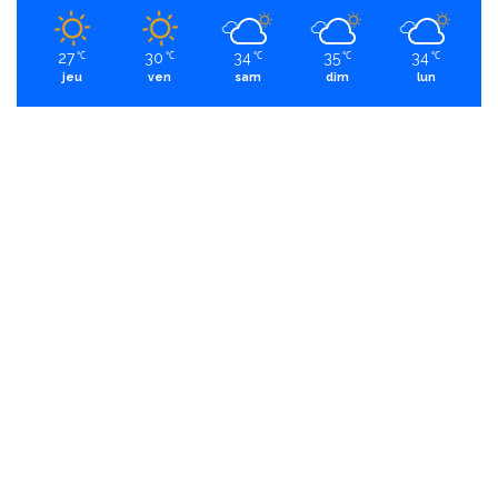
27
30
34
35
34
℃
℃
℃
℃
℃
jeu
ven
sam
dim
lun