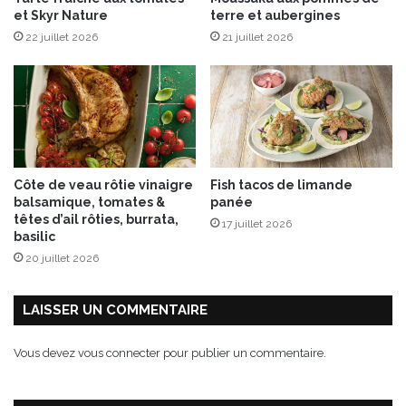
’
et Skyr Nature
terre et aubergines
e
o
s
22 juillet 2026
21 juillet 2026
r
a
n
g
e
e
t
d
Côte de veau rôtie vinaigre
Fish tacos de limande
e
balsamique, tomates &
panée
p
têtes d’ail rôties, burrata,
17 juillet 2026
a
basilic
m
20 juillet 2026
p
l
e
LAISSER UN COMMENTAIRE
m
o
Vous devez
vous connecter
pour publier un commentaire.
u
s
s