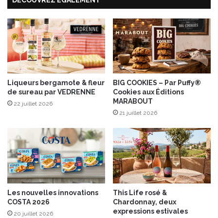
k
a
,
u
c
x
h
f
o
i
c
g
o
u
l
e
a
Liqueurs bergamote & fleur
BIG COOKIES – Par Puffy®
s
de sureau par VEDRENNE
Cookies aux Éditions
t
MARABOUT
n
22 juillet 2026
o
21 juillet 2026
i
r
e
t
p
i
m
Les nouvelles innovations
This Life rosé &
e
COSTA 2026
Chardonnay, deux
n
expressions estivales
20 juillet 2026
t