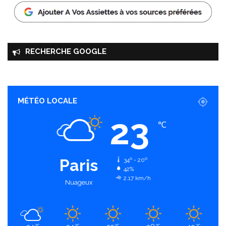
RECHERCHE GOOGLE
MÉTÉO LOCALE
23
℃
Paris
34º - 20º
42%
2.17 km/h
Nuageux
℃
℃
℃
℃
℃