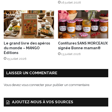
16 juillet 2026
d
’
E
s
p
e
l
e
Le grand livre des apéros
Confitures SANS MORCEAUX
t
du monde – MANGO
signée Bonne maman®
t
Éditions
13 juillet 2026
e
15 juillet 2026
LAISSER UN COMMENTAIRE
Vous devez
vous connecter
pour publier un commentaire.
AJOUTEZ‑NOUS À VOS SOURCES