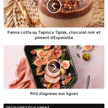
n
a
c
o
t
t
Panna cotta au Tapioca Tipiak, chocolat noir et
a
a
piment d’Espelette
u
T
R
a
ô
p
t
i
i
o
d
c
’
a
a
T
g
i
n
p
Rôti d’agneau aux figues
e
i
a
a
u
DÉCOUVREZ ÉGALEMENT