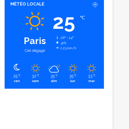
MÉTÉO LOCALE
25
℃
Paris
26º - 24º
32%
2.23 km/h
Ciel dégagé
25
32
35
35
33
℃
℃
℃
℃
℃
ven
sam
dim
lun
mar