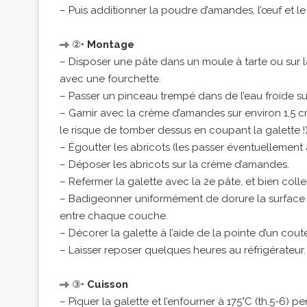
– Puis additionner la poudre d’amandes, l’œuf et l
②•
Montage
– Disposer une pâte dans un moule à tarte ou sur l
avec une fourchette.
– Passer un pinceau trempé dans de l’eau froide sur 
– Garnir avec la crème d’amandes sur environ 1,5 c
le risque de tomber dessus en coupant la galette !)
– Égoutter les abricots (les passer éventuellement
– Déposer les abricots sur la crème d’amandes.
– Refermer la galette avec la 2e pâte, et bien colle
– Badigeonner uniformément de dorure la surface d
entre chaque couche.
– Décorer la galette à l’aide de la pointe d’un cou
– Laisser reposer quelques heures au réfrigérateur.
③•
Cuisson
– Piquer la galette et l’enfourner à 175°C (th.5-6)