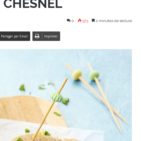
U CHESNEL
0
573
2 minutes de lecture
Partager par Email
Imprimer