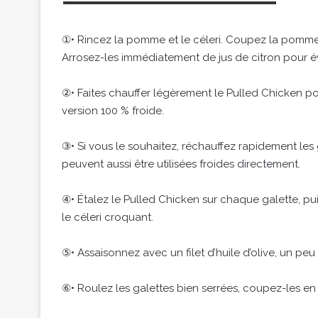
①• Rincez la pomme et le céleri. Coupez la pomme e
Arrosez-les immédiatement de jus de citron pour évit
②• Faites chauffer légèrement le Pulled Chicken pour
version 100 % froide.
③• Si vous le souhaitez, réchauffez rapidement les 
peuvent aussi être utilisées froides directement.
④• Étalez le Pulled Chicken sur chaque galette, p
le céleri croquant.
⑤• Assaisonnez avec un filet d’huile d’olive, un peu 
⑥• Roulez les galettes bien serrées, coupez-les en 