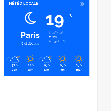
MÉTÉO LOCALE
19
℃
Paris
27º - 15º
53%
1.34 km/h
Ciel dégagé
27
33
36
36
36
℃
℃
℃
℃
℃
ven
sam
dim
lun
mar