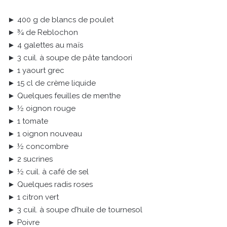
► 400 g de blancs de poulet
► ¾ de Reblochon
► 4 galettes au maïs
► 3 cuil. à soupe de pâte tandoori
► 1 yaourt grec
► 15 cl de crème liquide
► Quelques feuilles de menthe
► ½ oignon rouge
► 1 tomate
► 1 oignon nouveau
► ½ concombre
► 2 sucrines
► ½ cuil. à café de sel
► Quelques radis roses
► 1 citron vert
► 3 cuil. à soupe d’huile de tournesol
► Poivre