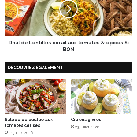
s
l
f
d
r
e
a
L
i
e
s
n
à
Dhal de Lentilles corail aux tomates & épices Si
t
l
i
BON
a
l
m
l
DÉCOUVREZ ÉGALEMENT
e
e
n
s
t
c
h
o
e
r
a
i
l
a
Salade de poulpe aux
Citrons givrés
tomates cerises
u
23 juillet 2026
x
24 juillet 2026