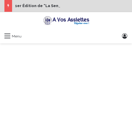
1er Édition de “La Semaine des Chefs” du 19 au 24 octobre 2026
S
Menu