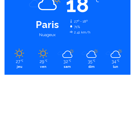
18
℃
Paris
27º - 18º
71%
2.41 km/h
Nuageux
27
29
32
35
34
℃
℃
℃
℃
℃
jeu
ven
sam
dim
lun