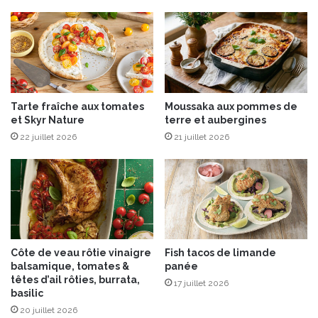
t
o
m
a
t
e
s
Tarte fraîche aux tomates
Moussaka aux pommes de
&
et Skyr Nature
terre et aubergines
é
22 juillet 2026
21 juillet 2026
p
i
c
e
s
S
i
B
Côte de veau rôtie vinaigre
Fish tacos de limande
O
balsamique, tomates &
panée
N
têtes d’ail rôties, burrata,
17 juillet 2026
basilic
20 juillet 2026