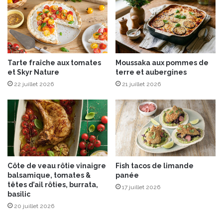
s
i
o
n
d
u
Tarte fraîche aux tomates
Moussaka aux pommes de
f
et Skyr Nature
terre et aubergines
o
22 juillet 2026
21 juillet 2026
u
r
à
p
i
z
z
a
Côte de veau rôtie vinaigre
Fish tacos de limande
P
balsamique, tomates &
panée
i
têtes d’ail rôties, burrata,
17 juillet 2026
a
basilic
n
20 juillet 2026
a