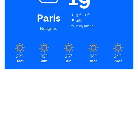
Paris
32º - 17º
48%
2.09 km/h
Nuageux
32
35
35
32
34
℃
℃
℃
℃
℃
sam
dim
lun
mar
mer