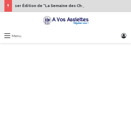
1er Édition de “La Semaine des Chefs” du 19 au 24 octobre 2026
S
Menu