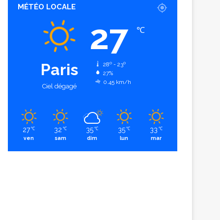
MÉTÉO LOCALE
27
℃
Paris
28º - 23º
27%
0.45 km/h
Ciel dégagé
27
32
35
35
33
℃
℃
℃
℃
℃
ven
sam
dim
lun
mar