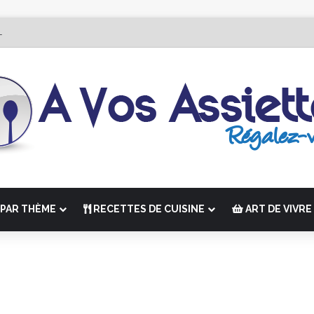
r Édition de “La Semaine des Chefs” du 19 au 24 octobre 2026
PAR THÈME
RECETTES DE CUISINE
ART DE VIVRE