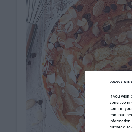
www.avosa
If you wish 
sensitive in
confirm you
continue se
information 
further disc