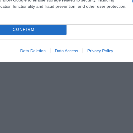
cation functionality and fraud prevention, and other user protection.
CONFIRM
eur des poires à la gourmandise du chocolat au lait
Data Deletion
Data Access
Privacy Policy
ndresse.