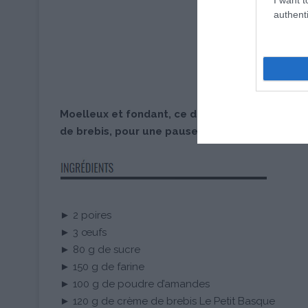
authenti
Moelleux et fondant, ce dessert marie la douc
de brebis, pour une pause sucrée pleine de te
► 2 poires
► 3 œufs
► 80 g de sucre
► 150 g de farine
► 100 g de poudre d’amandes
► 120 g de crème de brebis Le Petit Basque