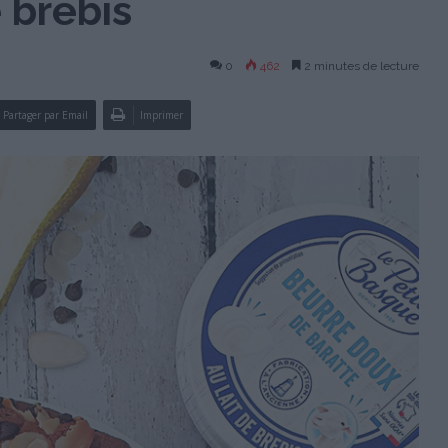
 brebis
0
462
2 minutes de lecture
Partager par Email
Imprimer