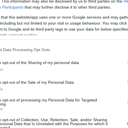
. This information may also be disclosed by us to third parties on the
IA
Participants
that may further disclose it to other third parties.
 that this website/app uses one or more Google services and may gath
including but not limited to your visit or usage behaviour. You may click 
 to Google and its third-party tags to use your data for below specifi
ogle consent section.
l Data Processing Opt Outs
o opt-out of the Sharing of my personal data.
In
o opt-out of the Sale of my Personal Data.
In
te & Crédit Photo : © Cuisine lovers
 avec la marque @yaourt_lepetitbasque et @cuisine_lovers
to opt-out of processing my Personal Data for Targeted
ing.
In
o opt-out of Collection, Use, Retention, Sale, and/or Sharing
ersonal Data that Is Unrelated with the Purposes for which it
lected.