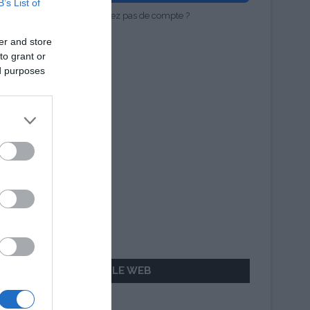
B’s List of
Vous n'avez pas de compte ?
er and store
to grant or
ed purposes
AILLEURS SUR LE WEB