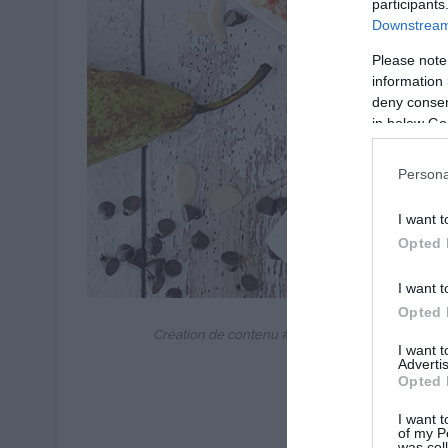
participants
Downstream 
Please note
information 
deny consent
in below Go
Persona
I want t
Opted 
I want t
Opted 
© Le Petit Basque | Recet
Création de contenu #sponsorisé en partenariat
I want 
Advertis
Opted 
I want t
of my P
was col