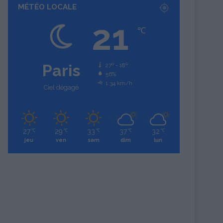
MÉTÉO LOCALE
21
℃
Paris
27º - 18º
56%
1.34 km/h
Ciel dégagé
27
29
33
37
32
℃
℃
℃
℃
℃
jeu
ven
sam
dim
lun