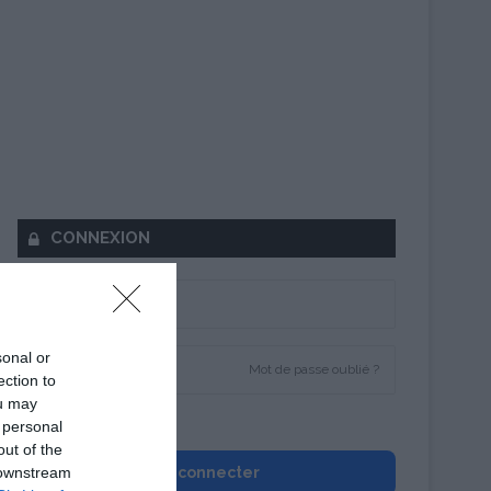
CONNEXION
sonal or
Mot de passe oublié ?
ection to
ou may
Se souvenir de moi
 personal
out of the
 downstream
Se connecter