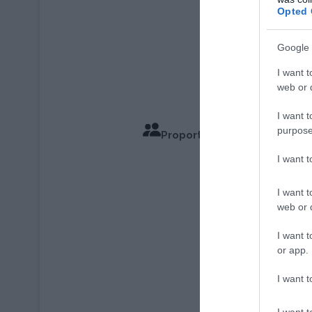
Opted 
Google 
I want t
web or d
I want t
purpose
Proportions pour 6 Personn
Temps de
I want 
I want t
web or d
I want t
or app.
I want t
I want t