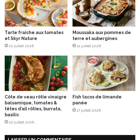
e
s
Tarte fraîche aux tomates
Moussaka aux pommes de
et Skyr Nature
terre et aubergines
22 juillet 2026
21 juillet 2026
Côte de veau rôtie vinaigre
Fish tacos de limande
balsamique, tomates &
panée
têtes d’ail rôties, burrata,
17 juillet 2026
basilic
20 juillet 2026