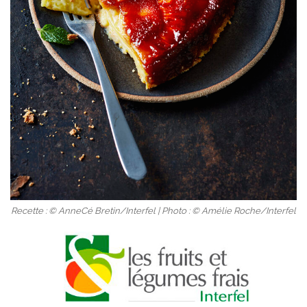
Recette : © AnneCé Bretin/Interfel | Photo : © Amélie Roche/Interfel