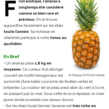
F
ruit exotique, l’ananas a
longtemps été considéré
comme un bien rare et
On le trouve
précieux.
aujourd’hui facilement sur les étals
toute l’année
. Sa richesse en
vitamines participe à votre
tonus au
quotidien
.
En Bref
• Un ananas pèse
1,8 kg en
moyenne
. Ce curieux fruit allongé
couvert de motifs hexagonaux est
surmonté d’une belle couronne de feuilles vertes et
brillantes. La couleur de sa peau peut aller du vert à l’ocre,
en passant par le rose. Sous cette écorce épaisse, la chair
jaune dorée possède une saveur douce.
• Sur les étals toute l’année, l’ananas est
très riche en