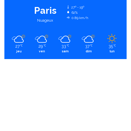
Paris
27º - 19º
62%
0.89 km/h
Nuageux
27
29
33
37
35
℃
℃
℃
℃
℃
jeu
ven
sam
dim
lun