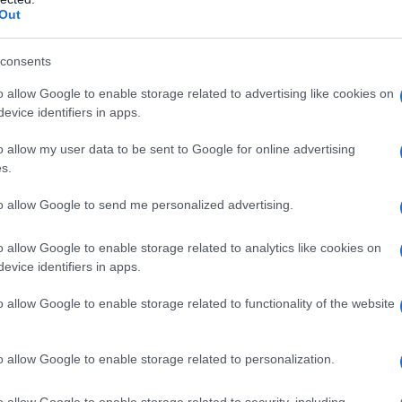
Out
consents
o allow Google to enable storage related to advertising like cookies on
evice identifiers in apps.
o allow my user data to be sent to Google for online advertising
s.
to allow Google to send me personalized advertising.
es
Temps de Préparation 15 Minutes
35 Minutes
Repos 3 Heures
o allow Google to enable storage related to analytics like cookies on
evice identifiers in apps.
o allow Google to enable storage related to functionality of the website
o allow Google to enable storage related to personalization.
o allow Google to enable storage related to security, including