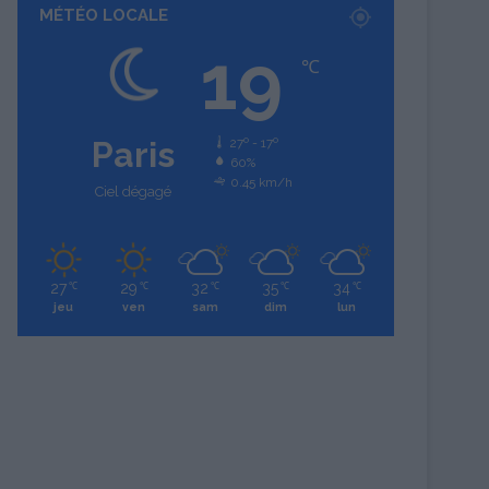
MÉTÉO LOCALE
19
℃
Paris
27º - 17º
60%
0.45 km/h
Ciel dégagé
27
29
32
35
34
℃
℃
℃
℃
℃
jeu
ven
sam
dim
lun