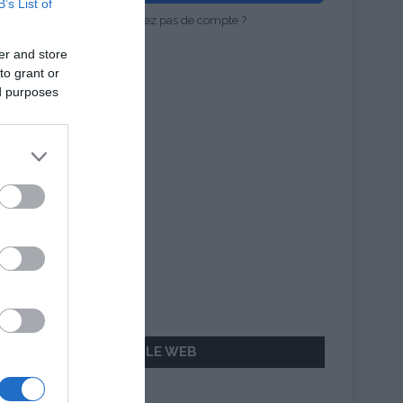
B’s List of
Vous n'avez pas de compte ?
er and store
to grant or
ed purposes
AILLEURS SUR LE WEB