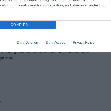
cation functionality and fraud prevention, and other user protection.
CONFIRM
Data Deletion
Data Access
Privacy Policy
marie magnifiquement au chocolat, donnant une
 gâteau.
ra