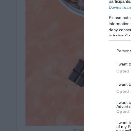
participants
Downstream 
Please note
information 
deny consent
in below Go
Persona
I want t
Opted 
I want t
Opted 
I want 
Advertis
Opted 
I want t
of my P
© Daddy | Crédit Photo & Recett
was col