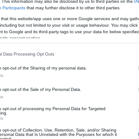
. This information may also be disclosed by us to third parties on the
IA
Participants
that may further disclose it to other third parties.
 that this website/app uses one or more Google services and may gath
including but not limited to your visit or usage behaviour. You may click 
 to Google and its third-party tags to use your data for below specifi
ogle consent section.
l Data Processing Opt Outs
o opt-out of the Sharing of my personal data.
In
o opt-out of the Sale of my Personal Data.
In
to opt-out of processing my Personal Data for Targeted
ing.
In
o opt-out of Collection, Use, Retention, Sale, and/or Sharing
ersonal Data that Is Unrelated with the Purposes for which it
e : © Edda Onorato / Un déjeuner de Soleil
lected.