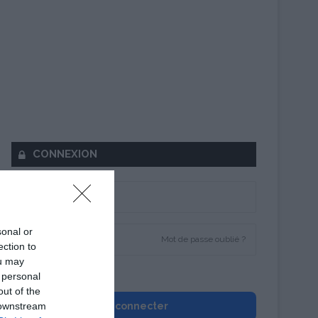
CONNEXION
sonal or
Mot de passe oublié ?
ection to
ou may
Se souvenir de moi
 personal
out of the
 downstream
Se connecter