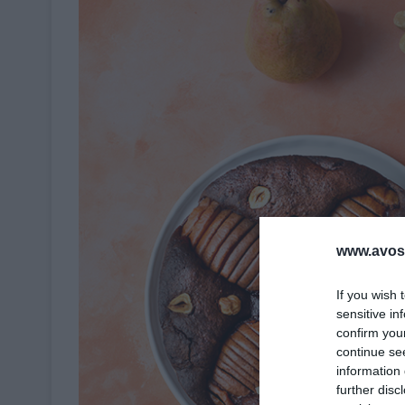
www.avosa
If you wish 
sensitive in
confirm you
continue se
information 
further disc