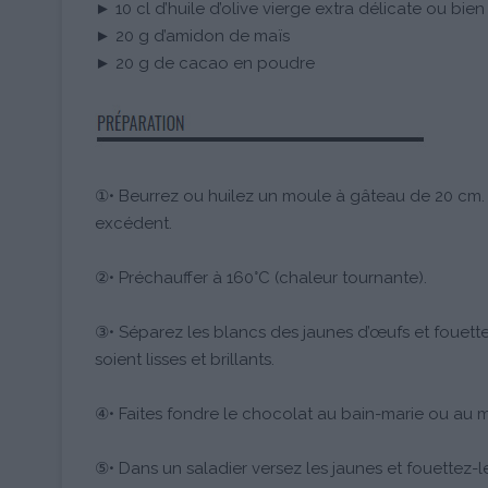
► 10 cl d’huile d’olive vierge extra délicate ou bien
► 20 g d’amidon de maïs
► 20 g de cacao en poudre
①• Beurrez ou huilez un moule à gâteau de 20 cm. Fa
excédent.
②• Préchauffer à 160°C (chaleur tournante).
③• Séparez les blancs des jaunes d’œufs et fouette
soient lisses et brillants.
④• Faites fondre le chocolat au bain-marie ou au m
⑤• Dans un saladier versez les jaunes et fouettez-le