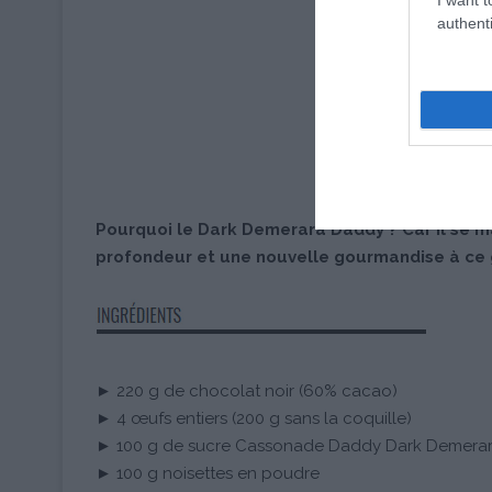
authenti
Pourquoi le Dark Demerara Daddy ? Car il se 
profondeur et une nouvelle gourmandise à ce
► 220 g de chocolat noir (60% cacao)
► 4 œufs entiers (200 g sans la coquille)
► 100 g de sucre Cassonade Daddy Dark Demera
► 100 g noisettes en poudre