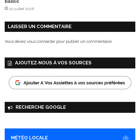
basilic
n
20 juillet 2026
n
e
c
LAISSER UN COMMENTAIRE
t
é
Vous devez
vous connecter
pour publier un commentaire.
à
l
a
AJOUTEZ‑NOUS À VOS SOURCES
m
a
i
s
o
n
RECHERCHE GOOGLE
MÉTÉO LOCALE