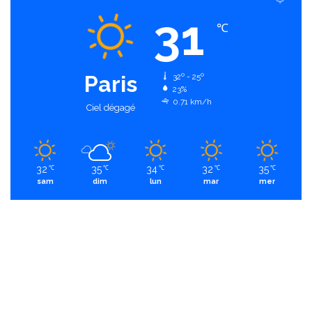
31
℃
Paris
32º - 25º
23%
0.71 km/h
Ciel dégagé
32
35
34
32
35
℃
℃
℃
℃
℃
sam
dim
lun
mar
mer