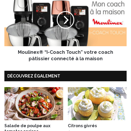
l
o
e
u
s
l
g
i
r
n
i
e
l
x
l
®
é
Moulinex® “I-Coach Touch” votre coach
“
e
I
pâtissier connecté à la maison
s
-
e
C
t
DÉCOUVREZ ÉGALEMENT
o
f
a
u
c
m
h
é
T
e
o
s
u
a
c
u
h
Salade de poulpe aux
Citrons givrés