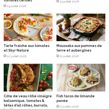
x
tomates cerises
”
23 juillet 2026
s
v
24 juillet 2026
a
o
v
t
e
r
u
e
r
c
s
o
d
a
Tarte fraîche aux tomates
Moussaka aux pommes de
u
c
et Skyr Nature
terre et aubergines
L
h
i
22 juillet 2026
21 juillet 2026
p
b
â
a
t
n
i
s
s
i
e
Côte de veau rôtie vinaigre
Fish tacos de limande
r
balsamique, tomates &
panée
c
têtes d’ail rôties, burrata,
17 juillet 2026
o