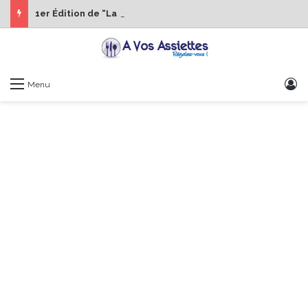
1er Édition de “La Semaine des Chefs” du 19 au 24 octobre 2026
S
Menu