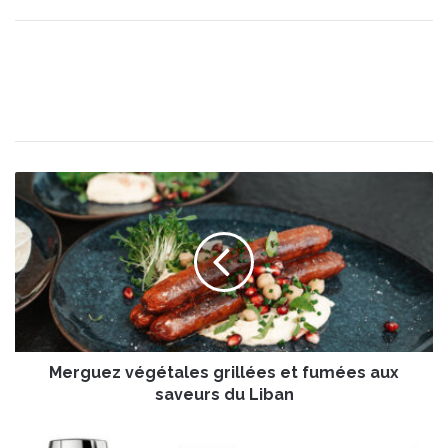
M
e
r
g
u
e
z
v
é
Merguez végétales grillées et fumées aux
g
é
saveurs du Liban
t
a
M