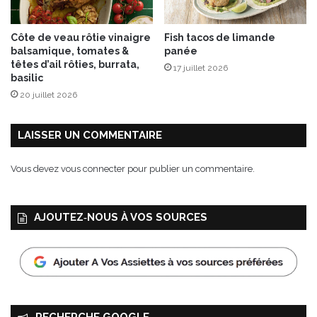
c
o
Côte de veau rôtie vinaigre
Fish tacos de limande
n
balsamique, tomates &
panée
f
têtes d’ail rôties, burrata,
17 juillet 2026
i
basilic
t
20 juillet 2026
S
i
B
LAISSER UN COMMENTAIRE
O
N
Vous devez
vous connecter
pour publier un commentaire.
AJOUTEZ‑NOUS À VOS SOURCES