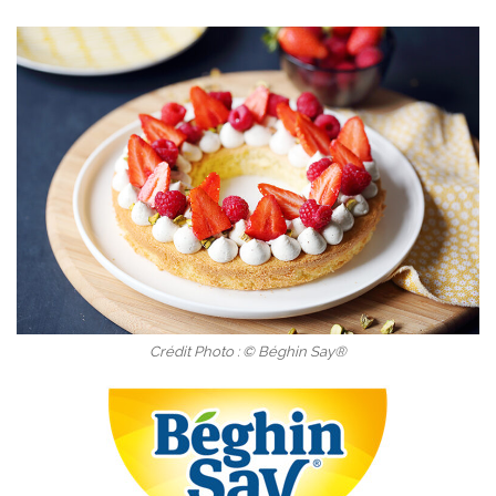
Crédit Photo : © Béghin Say®