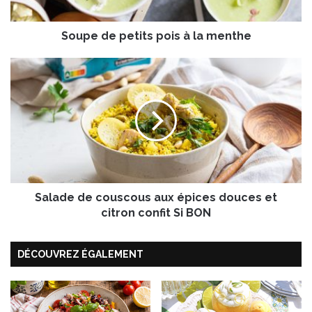
p
e
Soupe de petits pois à la menthe
t
i
t
S
s
a
p
l
o
a
i
d
s
e
à
d
l
e
a
c
m
Salade de couscous aux épices douces et
o
e
u
citron confit Si BON
n
s
t
c
DÉCOUVREZ ÉGALEMENT
h
o
e
u
s
a