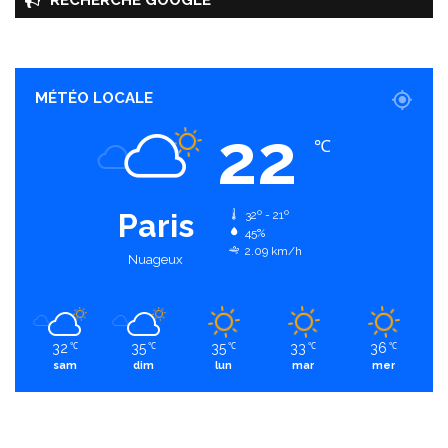
RECHERCHE GOOGLE
MÉTÉO LOCALE
22
℃
Paris
32º - 21º
45%
2.09 km/h
Nuageux
32
35
35
33
36
℃
℃
℃
℃
℃
sam
dim
lun
mar
mer