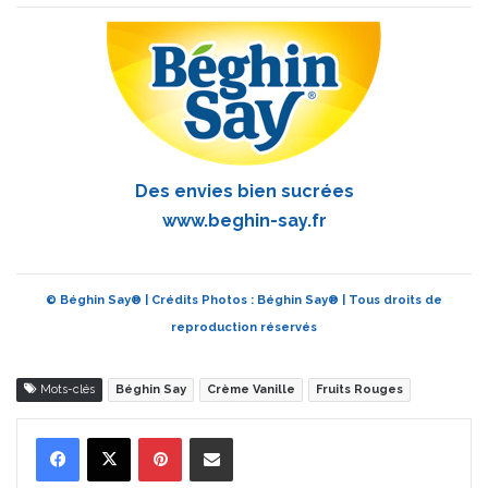
Des envies bien sucrées
www.beghin-say.fr
© Béghin Say® | Crédits Photos : Béghin Say® | Tous droits de
reproduction réservés
Mots-clés
Béghin Say
Crème Vanille
Fruits Rouges
Pinterest
Partager par Email