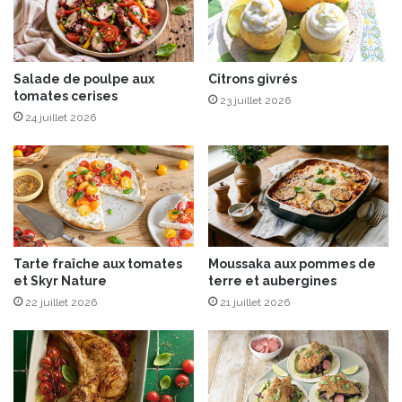
u
x
é
p
i
Salade de poulpe aux
Citrons givrés
tomates cerises
c
23 juillet 2026
e
24 juillet 2026
s
d
o
u
c
e
s
Tarte fraîche aux tomates
Moussaka aux pommes de
e
et Skyr Nature
terre et aubergines
t
22 juillet 2026
21 juillet 2026
c
i
t
r
o
n