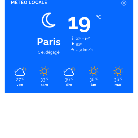
MÉTÉO LOCALE
19
℃
Paris
27º - 15º
53%
1.34 km/h
Ciel dégagé
27
33
36
36
36
℃
℃
℃
℃
℃
ven
sam
dim
lun
mar