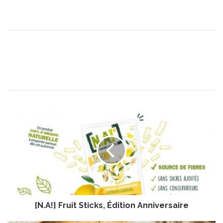
[
N
.
A
!
]
F
r
u
[N.A!] Fruit Sticks, Édition Anniversaire
i
t