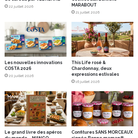
MARABOUT
a
s
22 juillet 2026
i
21 juillet 2026
r
e
Les nouvelles innovations
This Life rosé &
COSTA 2026
Chardonnay, deux
expressions estivales
20 juillet 2026
16 juillet 2026
Le grand livre des apéros
Confitures SANS MORCEAUX
du monde – MANGO
signée Bonne maman®