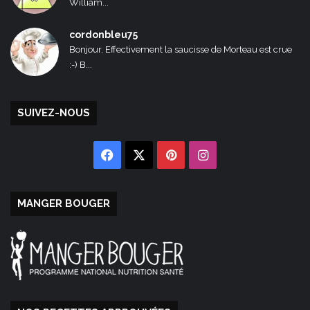
William...
cordonbleu75
Bonjour, Effectivement la saucisse de Morteau est crue
:-) B...
SUIVEZ-NOUS
Facebook
X
Pinterest
Instagram
MANGER BOUGER