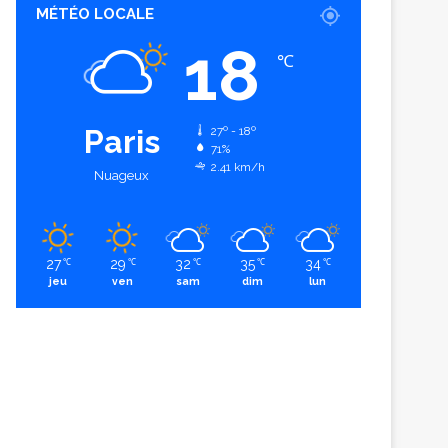
MÉTÉO LOCALE
18
℃
Paris
27º - 18º
71%
2.41 km/h
Nuageux
27
29
32
35
34
℃
℃
℃
℃
℃
jeu
ven
sam
dim
lun