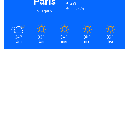
Paris
43%
1.1 km/h
Nuageux
34
33
34
36
39
℃
℃
℃
℃
℃
dim
lun
mar
mer
jeu