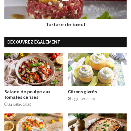
t
e
o
d
m
e
a
Tartare de bœuf
b
t
œ
e
u
DÉCOUVREZ ÉGALEMENT
s
f
c
o
n
f
i
t
e
s
Salade de poulpe aux
Citrons givrés
tomates cerises
23 juillet 2026
24 juillet 2026