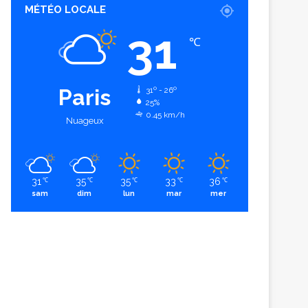
MÉTÉO LOCALE
31
℃
Paris
31º - 26º
25%
0.45 km/h
Nuageux
31
35
35
33
36
℃
℃
℃
℃
℃
sam
dim
lun
mar
mer