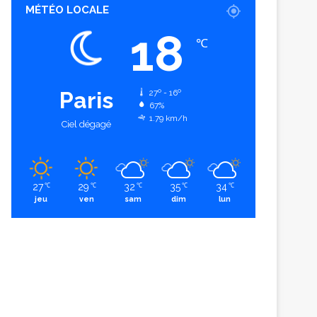
MÉTÉO LOCALE
18
℃
Paris
27º - 16º
67%
1.79 km/h
Ciel dégagé
27
29
32
35
34
℃
℃
℃
℃
℃
jeu
ven
sam
dim
lun