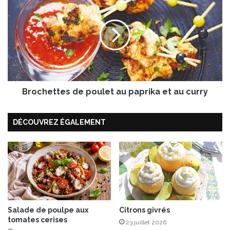
p
r
a
o
g
c
n
h
e
e
t
t
e
Brochettes de poulet au paprika et au curry
s
d
e
DÉCOUVREZ ÉGALEMENT
p
o
u
l
e
t
a
u
Salade de poulpe aux
Citrons givrés
p
tomates cerises
a
23 juillet 2026