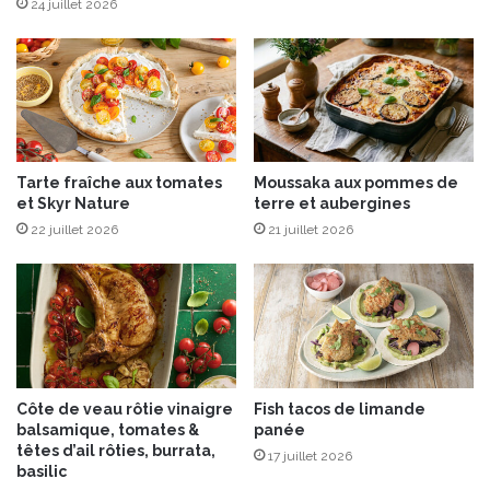
p
24 juillet 2026
r
i
k
a
e
t
a
Tarte fraîche aux tomates
Moussaka aux pommes de
u
et Skyr Nature
terre et aubergines
c
22 juillet 2026
21 juillet 2026
u
r
r
y
Côte de veau rôtie vinaigre
Fish tacos de limande
balsamique, tomates &
panée
têtes d’ail rôties, burrata,
17 juillet 2026
basilic