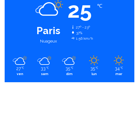
25
℃
Paris
27º - 23º
37%
1.56 km/h
Nuageux
27
33
35
35
34
℃
℃
℃
℃
℃
ven
sam
dim
lun
mar