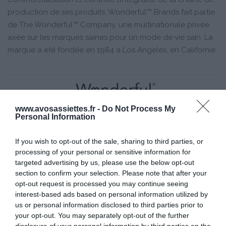
production de ses produits. Wonderful™ Brands fait partie
de The Wonderful™ Company, une multinationale privée
axée sur les marques saines pour un mode de vie sain. La
marque a été fondée en 1984 à Los Angeles, en Californie.
www.avosassiettes.fr -
Do Not Process My
Personal Information
Vous désirez en savoir plus sur les pistaches ?
wonderfulpistachios.fr
If you wish to opt-out of the sale, sharing to third parties, or
processing of your personal or sensitive information for
targeted advertising by us, please use the below opt-out
section to confirm your selection. Please note that after your
© Wonderful® Pistachios | Crédits Photos : © Wonderful® Brands
opt-out request is processed you may continue seeing
Tous droits de reproduction réservés
interest-based ads based on personal information utilized by
us or personal information disclosed to third parties prior to
your opt-out. You may separately opt-out of the further
Mots-clés
Cranberries
Granola®
Noix de Coco