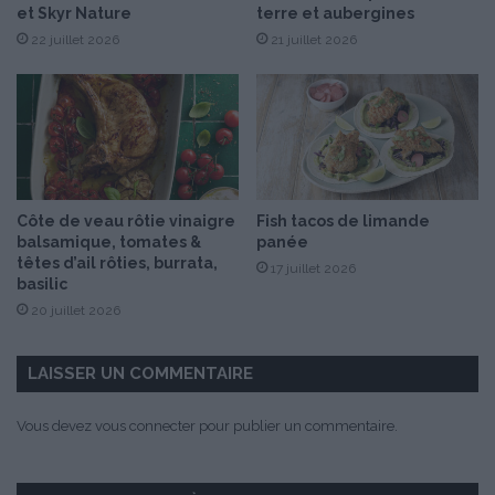
et Skyr Nature
terre et aubergines
r
i
i
22 juillet 2026
21 juillet 2026
o
n
d
e
s
i
g
n
Côte de veau rôtie vinaigre
Fish tacos de limande
e
balsamique, tomates &
panée
t
têtes d’ail rôties, burrata,
17 juillet 2026
f
basilic
o
20 juillet 2026
n
c
t
LAISSER UN COMMENTAIRE
i
o
Vous devez
vous connecter
pour publier un commentaire.
n
n
e