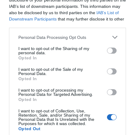
disclosure of your personal information by third parties on the
Wonderful® Pistachios
IAB’s list of downstream participants. This information may
also be disclosed by us to third parties on the
IAB’s List of
Pinterest
Partager par Email
Downstream Participants
that may further disclose it to other
third parties.
Please note that this website/app uses one or more Google
Personal Data Processing Opt Outs
services and may gather and store information including but
ÇA PEUT AUSSI VOUS INTÉRESSER
not limited to your visit or usage behaviour. You may click to
I want to opt-out of the Sharing of my
personal data.
grant or deny consent to Google and its third-party tags to
Opted In
use your data for below specified purposes in below Google
consent section.
I want to opt-out of the Sale of my
Personal Data.
Opted In
I want to opt-out of processing my
Personal Data for Targeted Advertising.
Opted In
I want to opt-out of Collection, Use,
Retention, Sale, and/or Sharing of my
Personal Data that Is Unrelated with the
Purposes for which it was collected.
Opted Out