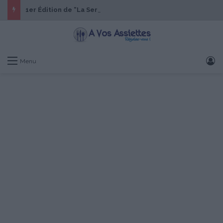
1er Édition de “La Semaine des Chefs” du 19 au 24 octobre 2026
S
Menu