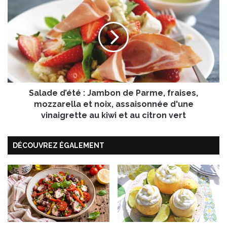
o
a
n
l
1
a
5
d
0
e
è
d
m
’
e
é
a
Salade d’été : Jambon de Parme, fraises,
t
n
é
mozzarella et noix, assaisonnée d'une
n
:
vinaigrette au kiwi et au citron vert
i
J
v
a
e
DÉCOUVREZ ÉGALEMENT
m
r
b
s
o
a
n
i
d
r
e
e
P
a
a