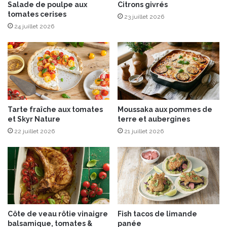
v
r
Salade de poulpe aux
Citrons givrés
e
tomates cerises
m
23 juillet 2026
c
e
24 juillet 2026
u
,
n
f
e
r
É
a
d
i
i
s
t
e
Tarte fraîche aux tomates
Moussaka aux pommes de
i
s
et Skyr Nature
terre et aubergines
o
,
n
22 juillet 2026
21 juillet 2026
m
L
o
i
z
m
z
i
a
t
r
é
e
e
l
Côte de veau rôtie vinaigre
Fish tacos de limande
l
balsamique, tomates &
panée