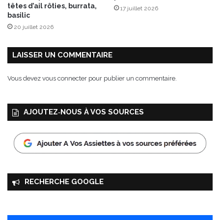
a
têtes d’ail rôties, burrata,
17 juillet 2026
e
basilic
t
20 juillet 2026
n
o
i
LAISSER UN COMMENTAIRE
x
,
Vous devez
vous connecter
pour publier un commentaire.
a
s
s
AJOUTEZ‑NOUS À VOS SOURCES
a
i
s
o
n
n
é
RECHERCHE GOOGLE
e
d
'
u