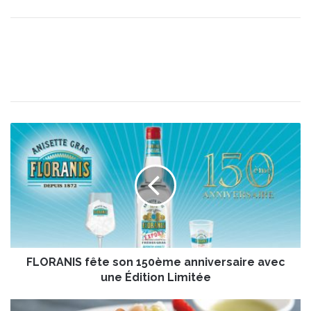
F
L
O
R
A
N
I
S
f
FLORANIS fête son 150ème anniversaire avec
ê
t
une Édition Limitée
e
s
S