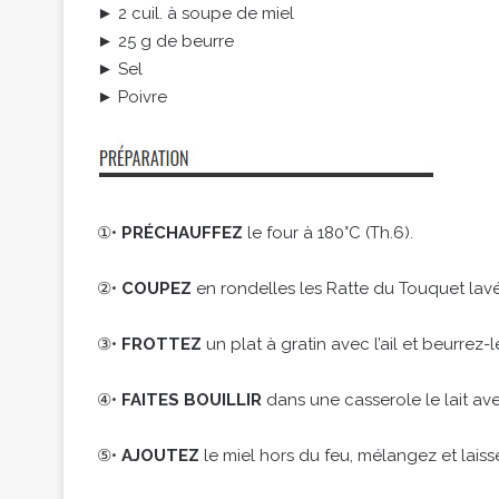
► 2 cuil. à soupe de miel
► 25 g de beurre
► Sel
► Poivre
①•
PRÉCHAUFFEZ
le four à 180°C (Th.6).
②•
COUPEZ
en rondelles les Ratte du Touquet lav
③•
FROTTEZ
un plat à gratin avec l’ail et beurrez-l
④•
FAITES BOUILLIR
dans une casserole le lait ave
⑤•
AJOUTEZ
le miel hors du feu, mélangez et laisse