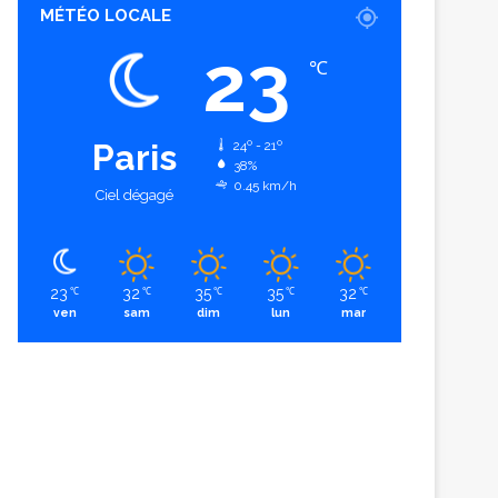
MÉTÉO LOCALE
23
℃
Paris
24º - 21º
38%
0.45 km/h
Ciel dégagé
23
32
35
35
32
℃
℃
℃
℃
℃
ven
sam
dim
lun
mar