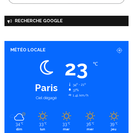
RECHERCHE GOOGLE
MÉTÉO LOCALE
23
℃
Paris
34º - 21º
37%
1.41 km/h
Ciel dégagé
34
33
33
36
39
℃
℃
℃
℃
℃
dim
lun
mar
mer
jeu