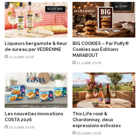
t
i
i
l
o
l
n
e
s
s
D
S
e
Liqueurs bergamote & fleur
BIG COOKIES – Par Puffy®
a
de sureau par VEDRENNE
Cookies aux Éditions
B
i
MARABOUT
o
n
22 juillet 2026
r
21 juillet 2026
t
é
-
e
J
a
c
q
u
e
Les nouvelles innovations
This Life rosé &
s
COSTA 2026
Chardonnay, deux
expressions estivales
20 juillet 2026
16 juillet 2026