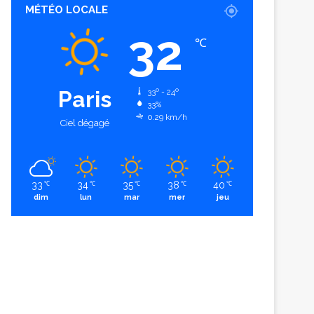
MÉTÉO LOCALE
32
℃
Paris
33º - 24º
33%
0.29 km/h
Ciel dégagé
33
34
35
38
40
℃
℃
℃
℃
℃
dim
lun
mar
mer
jeu