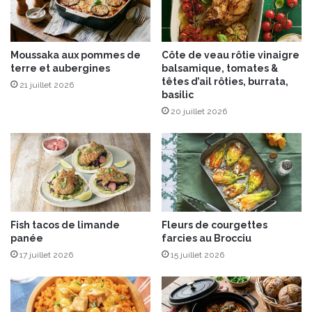
a
a
g
b
r
o
e
Moussaka aux pommes de
Côte de veau rôtie vinaigre
u
terre et aubergines
balsamique, tomates &
t
l
têtes d’ail rôties, burrata,
a
é
21 juillet 2026
basilic
u
20 juillet 2026
x
P
o
m
m
e
s
G
Fish tacos de limande
Fleurs de courgettes
r
panée
farcies au Brocciu
a
17 juillet 2026
15 juillet 2026
n
n
y