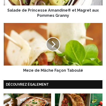
e
P
Salade de Princesse Amandine® et Magret aux
r
i
Pommes Granny
n
c
M
e
e
s
z
s
e
e
d
A
e
m
M
a
â
n
c
d
Meze de Mâche Façon Taboulé
h
i
e
n
F
DÉCOUVREZ ÉGALEMENT
e
a
®
ç
e
o
t
n
M
T