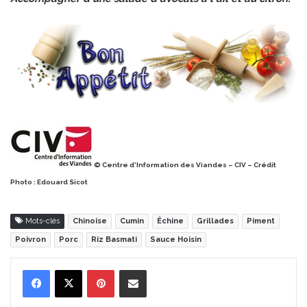
© Centre d'Information des Viandes – CIV – Crédit
Photo : Edouard Sicot
Mots-clés
Chinoise
Cumin
Échine
Grillades
Piment
Poivron
Porc
Riz Basmati
Sauce Hoisin
Pinterest
Partager par Email