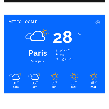
MÉTÉO LOCALE
28
℃
Paris
31º - 26º
35%
1.39 km/h
Nuageux
31
35
35
33
36
℃
℃
℃
℃
℃
sam
dim
lun
mar
mer