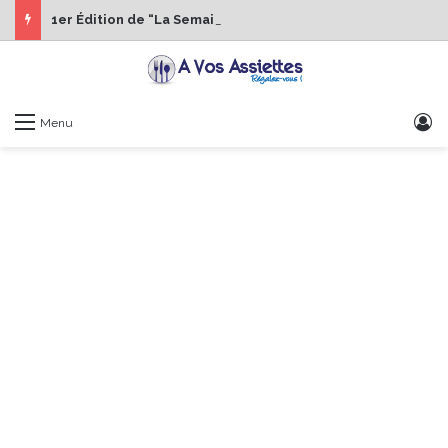
1er Édition de “La Semaine des Chefs” du 19 au 24 octobre 2026
S
Menu