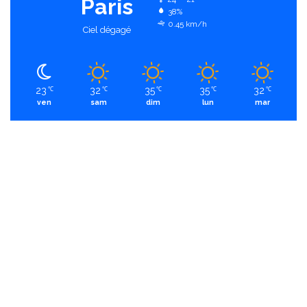
Paris
38%
0.45 km/h
Ciel dégagé
23
32
35
35
32
℃
℃
℃
℃
℃
ven
sam
dim
lun
mar