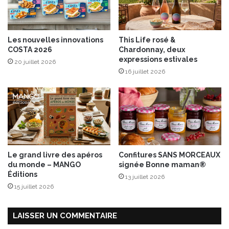
l
e
n
Les nouvelles innovations
This Life rosé &
t
COSTA 2026
Chardonnay, deux
a
expressions estivales
20 juillet 2026
à
16 juillet 2026
l
a
c
o
r
i
a
n
Le grand livre des apéros
Confitures SANS MORCEAUX
d
du monde – MANGO
signée Bonne maman®
r
Éditions
13 juillet 2026
e
15 juillet 2026
LAISSER UN COMMENTAIRE