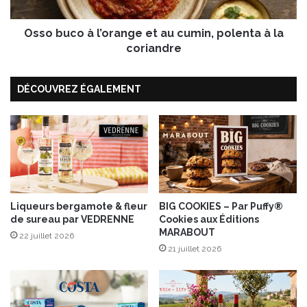
u
o
r
à
m
Osso buco à l’orange et au cumin, polenta à la
l
e
’
coriandre
d
o
’
r
DÉCOUVREZ ÉGALEMENT
A
a
m
n
b
g
e
e
r
e
t
t
a
u
c
Liqueurs bergamote & fleur
BIG COOKIES – Par Puffy®
de sureau par VEDRENNE
Cookies aux Éditions
u
MARABOUT
m
22 juillet 2026
i
21 juillet 2026
n
,
p
o