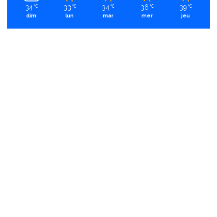
34
33
34
36
39
℃
℃
℃
℃
℃
dim
lun
mar
mer
jeu