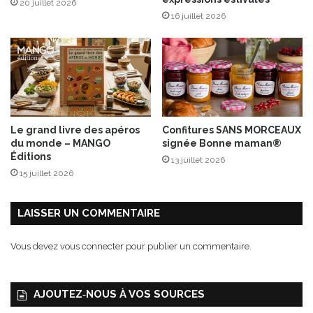
20 juillet 2026
o
16 juillet 2026
i
r
e
!
Le grand livre des apéros
Confitures SANS MORCEAUX
du monde – MANGO
signée Bonne maman®
Éditions
13 juillet 2026
15 juillet 2026
LAISSER UN COMMENTAIRE
Vous devez
vous connecter
pour publier un commentaire.
AJOUTEZ‑NOUS À VOS SOURCES