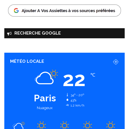
RECHERCHE GOOGLE
MÉTÉO LOCALE
22
℃
Paris
34º - 20º
43%
1.2 km/h
Nuageux