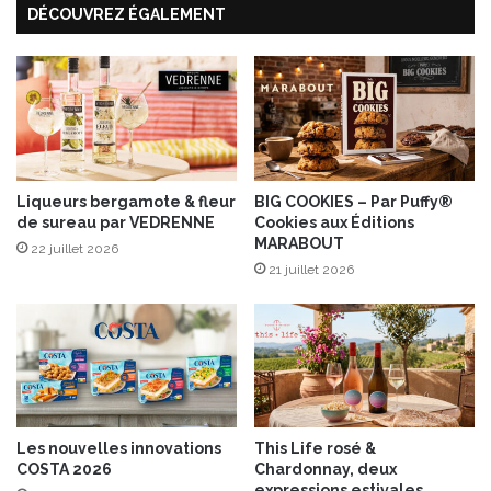
DÉCOUVREZ ÉGALEMENT
i
n
l
t
l
e
y
l
a
e
u
c
L
o
a
c
n
Liqueurs bergamote & fleur
BIG COOKIES – Par Puffy®
k
de sureau par VEDRENNE
Cookies aux Éditions
g
t
MARABOUT
r
a
22 juillet 2026
e
21 juillet 2026
i
s
l
A
p
O
r
P
ê
t
-
à
Les nouvelles innovations
This Life rosé &
-
COSTA 2026
Chardonnay, deux
b
expressions estivales