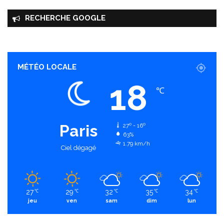
RECHERCHE GOOGLE
MÉTÉO LOCALE
18
℃
Paris
27º - 16º
63%
1.79 km/h
Ciel dégagé
27
29
32
35
34
℃
℃
℃
℃
℃
jeu
ven
sam
dim
lun