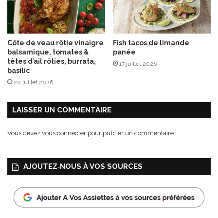
a
n
t
l
Côte de veau rôtie vinaigre
Fish tacos de limande
e
balsamique, tomates &
panée
s
têtes d’ail rôties, burrata,
17 juillet 2026
r
basilic
e
20 juillet 2026
p
a
s
LAISSER UN COMMENTAIRE
d
e
Vous devez
vous connecter
pour publier un commentaire.
f
ê
t
AJOUTEZ‑NOUS À VOS SOURCES
e