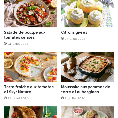
p
g
a
o
r
r
m
d
e
m
s
i
Salade de poulpe aux
Citrons givrés
tomates cerises
a
s
23 juillet 2026
n
à
24 juillet 2026
l
'
h
o
n
n
e
Tarte fraîche aux tomates
Moussaka aux pommes de
u
et Skyr Nature
terre et aubergines
r
22 juillet 2026
21 juillet 2026
p
e
n
d