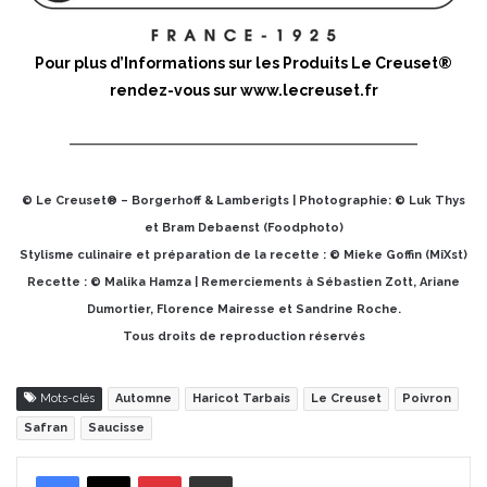
Pour plus d’Informations sur les Produits Le Creuset®
rendez-vous sur
www.lecreuset.fr
© Le Creuset® – Borgerhoff & Lamberigts | Photographie: © Luk Thys
et Bram Debaenst (Foodphoto)
Stylisme culinaire et préparation de la recette : © Mieke Goffin (MiXst)
Recette : © Malika Hamza | Remerciements à Sébastien Zott, Ariane
Dumortier, Florence Mairesse et Sandrine Roche.
Tous droits de reproduction réservés
Mots-clés
Automne
Haricot Tarbais
Le Creuset
Poivron
Safran
Saucisse
Pinterest
Partager par Email