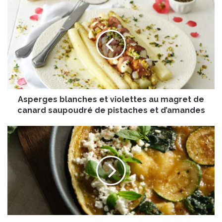
A
s
p
e
r
g
e
s
b
Asperges blanches et violettes au magret de
l
a
canard saupoudré de pistaches et d’amandes
n
c
T
h
o
e
r
s
t
e
i
t
l
v
l
i
a
o
c