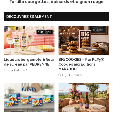
l
Tortilla courgettes, épinards et oignon rouge
o
e
u
t
r
DÉCOUVREZ ÉGALEMENT
t
g
e
e
s
t
a
t
u
e
m
s
a
,
g
é
r
Liqueurs bergamote & fleur
BIG COOKIES – Par Puffy®
p
de sureau par VEDRENNE
Cookies aux Éditions
e
i
MARABOUT
t
n
22 juillet 2026
d
21 juillet 2026
a
e
r
c
d
a
s
n
e
a
t
r
o
d
i