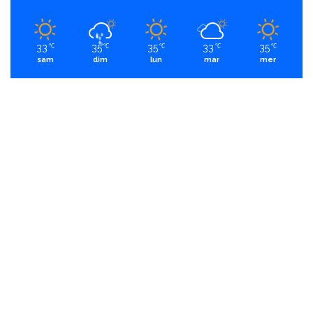
33
35
35
33
35
℃
℃
℃
℃
℃
sam
dim
lun
mar
mer