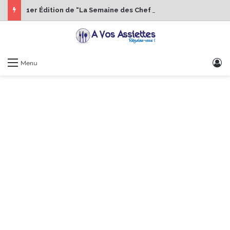
1er Édition de “La Semaine des Chefs” du 19 au 24 octobre 2026
S
Menu