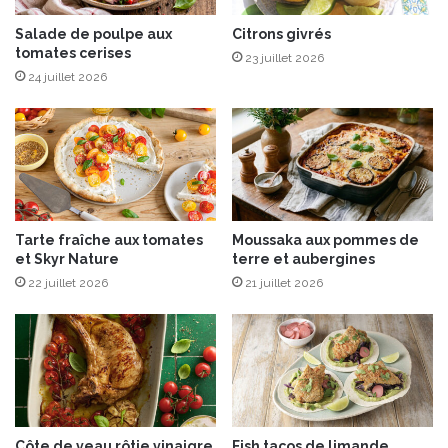
f
e
o
s
Salade de poulpe aux
Citrons givrés
i
tomates cerises
e
23 juillet 2026
e
t
24 juillet 2026
g
p
r
u
a
r
s
é
p
e
o
t
ê
r
Tarte fraîche aux tomates
Moussaka aux pommes de
l
è
et Skyr Nature
terre et aubergines
é
s
,
22 juillet 2026
21 juillet 2026
p
m
a
a
r
n
f
g
u
u
m
e
é
r
e
Côte de veau rôtie vinaigre
Fish tacos de limande