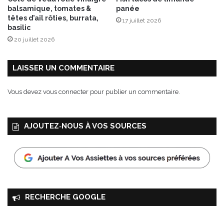
ô
balsamique, tomates &
panée
t
têtes d’ail rôties, burrata,
17 juillet 2026
i
basilic
e
20 juillet 2026
à
l
a
LAISSER UN COMMENTAIRE
v
a
Vous devez
vous connecter
pour publier un commentaire.
n
i
l
AJOUTEZ‑NOUS À VOS SOURCES
l
e
RECHERCHE GOOGLE