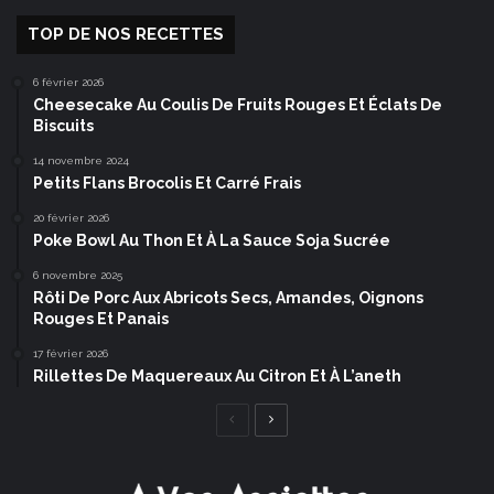
TOP DE NOS RECETTES
6 février 2026
Cheesecake Au Coulis De Fruits Rouges Et Éclats De
Biscuits
14 novembre 2024
Petits Flans Brocolis Et Carré Frais
20 février 2026
Poke Bowl Au Thon Et À La Sauce Soja Sucrée
6 novembre 2025
Rôti De Porc Aux Abricots Secs, Amandes, Oignons
Rouges Et Panais
17 février 2026
Rillettes De Maquereaux Au Citron Et À L’aneth
Page
Page
précédente
suivante