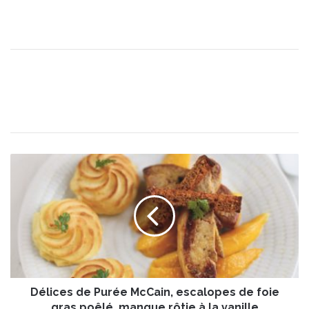
D
é
l
i
c
e
s
d
e
Délices de Purée McCain, escalopes de foie
P
u
gras poêlé, mangue rôtie à la vanille