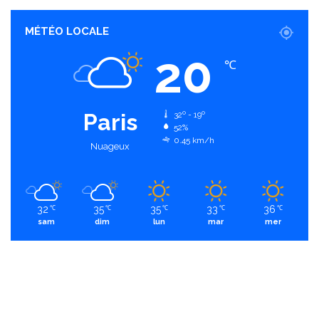
MÉTÉO LOCALE
20
℃
Paris
32º - 19º
52%
0.45 km/h
Nuageux
32
35
35
33
36
℃
℃
℃
℃
℃
sam
dim
lun
mar
mer