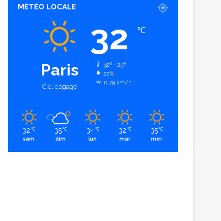
MÉTÉO LOCALE
32
℃
Paris
32º - 25º
22%
0.79 km/h
Ciel dégagé
32
35
34
32
35
℃
℃
℃
℃
℃
sam
dim
lun
mar
mer