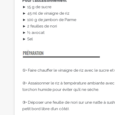
Pour l’assaisonnement
► 15 g de sucre
► 45 ml de vinaigre de riz
► 100 g de jambon de Parme
► 2 feuilles de nori
► ½ avocat
► Sel
①• Faire chauffer le vinaigre de riz avec le sucre et
②• Assaisonner le riz à température ambiante ave
torchon humide pour éviter qu’il ne sèche.
③• Déposer une feuille de nori sur une natte à sushi
petit bord libre d’un côté).