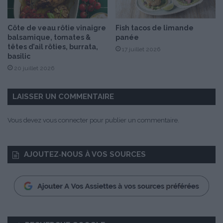
é
d
Côte de veau rôtie vinaigre
Fish tacos de limande
e
balsamique, tomates &
panée
C
têtes d’ail rôties, burrata,
17 juillet 2026
ô
basilic
t
20 juillet 2026
é
C
h
LAISSER UN COMMENTAIRE
e
f
Vous devez
vous connecter
pour publier un commentaire.
AJOUTEZ‑NOUS À VOS SOURCES