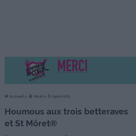
Accueil
>
︎ Noël
>
☃ Apéritifs
Houmous aux trois betteraves
et St Môret®