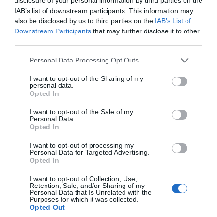
disclosure of your personal information by third parties on the
IAB’s list of downstream participants. This information may
Prix de vente conseillé*
: 3,85€
also be disclosed by us to third parties on the
IAB’s List of
Downstream Participants
that may further disclose it to other
third parties.
Please note that this website/app uses one or more Google
Personal Data Processing Opt Outs
Les Portions St Môret®
services and may gather and store information including but
Ingrédients
: Lait et crème
not limited to your visit or usage behaviour. You may click to
I want to opt-out of the Sharing of my
personal data.
pasteurisés, Protéines du lait, Sel
grant or deny consent to Google and its third-party tags to
Opted In
fin
use your data for below specified purposes in below Google
consent section.
Qualités nutritionnelles
:
I want to opt-out of the Sale of my
Personal Data.
Protéines : 8.3 g, Glucides : 3 g,
Opted In
Lipides : 17.5 g
I want to opt-out of processing my
Valeur énergétique
: 207 kcal
Personal Data for Targeted Advertising.
Opted In
Prix de vente conseillé*
: 2.30€
I want to opt-out of Collection, Use,
Retention, Sale, and/or Sharing of my
Personal Data that Is Unrelated with the
Purposes for which it was collected.
Opted Out