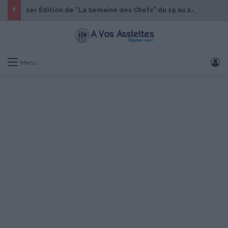
1er Édition de “La Semaine des Chefs” du 19 au 24 octobre 2026
S
Menu