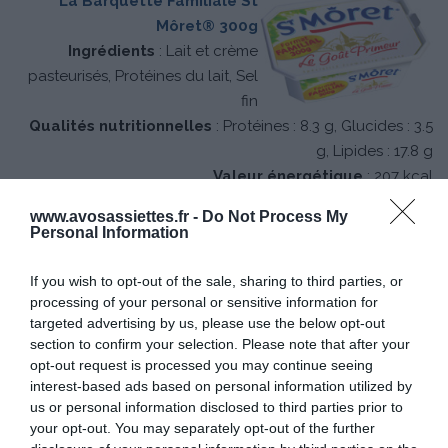
La Barquette Familiale St
Môret® 300g
Ingrédients
: Lait et crème
pasteurisés, Protéines du lait, Sel
fin
Qualités nutritionnelles
: Protéines : 8.3 g, Glucides : 3.5
g, Lipides : 17.8 g
Valeur énergétique
: 207 kcal
www.avosassiettes.fr -
Do Not Process My
Prix de vente conseillé*
: 3.00€
Personal Information
If you wish to opt-out of the sale, sharing to third parties, or
processing of your personal or sensitive information for
targeted advertising by us, please use the below opt-out
La Barquette St Môret®
section to confirm your selection. Please note that after your
400g
opt-out request is processed you may continue seeing
Ingrédients
: lait et crème
interest-based ads based on personal information utilized by
pasteurisés, protéines du lait,
us or personal information disclosed to third parties prior to
sel.
your opt-out. You may separately opt-out of the further