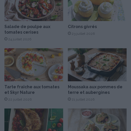
d
s
e
e
p
t
é
s
c
a
Salade de poulpe aux
Citrons givrés
tomates cerises
a
u
23 juillet 2026
n
c
24 juillet 2026
e
P
e
s
t
o
a
Tarte fraîche aux tomates
Moussaka aux pommes de
c
et Skyr Nature
terre et aubergines
c
22 juillet 2026
21 juillet 2026
o
m
p
a
g
n