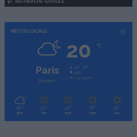
RECHERCHE GOOGLE
MÉTÉO LOCALE
20
℃
Paris
34º - 18º
44%
1.02 km/h
Nuageux
34
33
34
36
39
℃
℃
℃
℃
℃
dim
lun
mar
mer
jeu