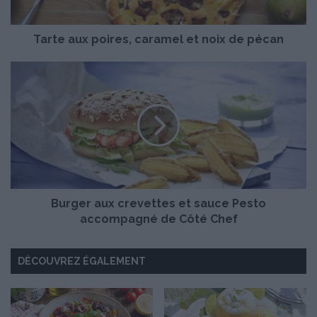
x
p
Tarte aux poires, caramel et noix de pécan
o
i
r
B
e
u
s
r
,
g
c
e
a
r
r
a
a
u
m
x
e
Burger aux crevettes et sauce Pesto
c
l
r
accompagné de Côté Chef
e
e
t
v
DÉCOUVREZ ÉGALEMENT
n
e
o
t
i
t
x
e