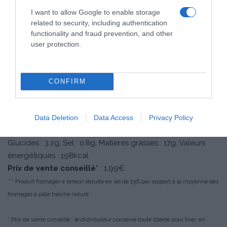
I want to allow Google to enable storage
Prix de vente conseillé*
: 3,90€
related to security, including authentication
functionality and fraud prevention, and other
user protection.
La Barquette St Môret ®
réduit en sel 140g***
CONFIRM
Ingrédients
: lait et crème
pasteurisés, protéines du lait,
sel fin.
Data Deletion
Data Access
Privacy Policy
Qualités nutritionnelles (pour 100g)
: Protéines : 8g,
Glucides : 3.2g, Sel : 0.8g, Matières grasses : 17g, Valeurs
énergétiques : 198kcal
Prix de vente conseillé*
: 1,99€
*** Produit fromager à teneur réduite en sel de 25% par rapport à la moyenne des
fromages à pâte fraîche nature.
* Prix de vente conseillé : le distributeur conserve toute liberté pour fixer, en