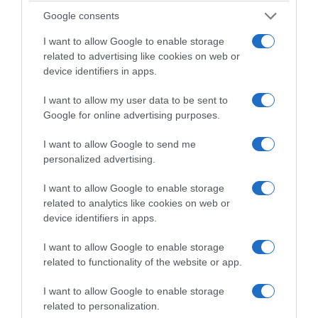
La Barquette St Môret®
Google consents
Ligne&Plaisir® 150g
Ingrédients
: lait et crème
I want to allow Google to enable storage
related to advertising like cookies on web or
pasteurisés, protéines du lait,
device identifiers in apps.
inuline (fibre alimentaire), sel.
Qualités nutritionnelles (pour 100g)
: Protéines : 10.2g,
I want to allow my user data to be sent to
Glucides : 4.5g, Matières grasses : 9g, Valeurs énergétiques
Google for online advertising purposes.
: 140 kcal
I want to allow Google to send me
personalized advertising.
Prix de vente conseillé*
: 2,30€
I want to allow Google to enable storage
related to analytics like cookies on web or
device identifiers in apps.
La Barquette St Môret®
I want to allow Google to enable storage
Ligne&Plaisir® 300g
related to functionality of the website or app.
Ingrédients
: lait et crème
pasteurisés, protéines du lait,
I want to allow Google to enable storage
inuline (fibre alimentaire), sel.
related to personalization.