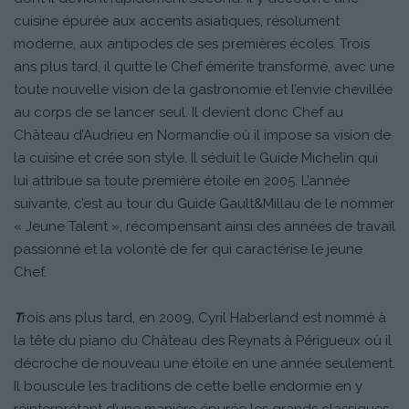
cuisine épurée aux accents asiatiques, résolument
moderne, aux antipodes de ses premières écoles. Trois
ans plus tard, il quitte le Chef émérite transformé, avec une
toute nouvelle vision de la gastronomie et l’envie chevillée
au corps de se lancer seul. Il devient donc Chef au
Château d’Audrieu en Normandie où il impose sa vision de
la cuisine et crée son style. Il séduit le Guide Michelin qui
lui attribue sa toute première étoile en 2005. L’année
suivante, c’est au tour du Guide Gault&Millau de le nommer
« Jeune Talent », récompensant ainsi des années de travail
passionné et la volonté de fer qui caractérise le jeune
Chef.
T
rois ans plus tard, en 2009, Cyril Haberland est nommé à
la tête du piano du Château des Reynats à Périgueux où il
décroche de nouveau une étoile en une année seulement.
Il bouscule les traditions de cette belle endormie en y
réinterprétant d’une manière épurée les grands classiques