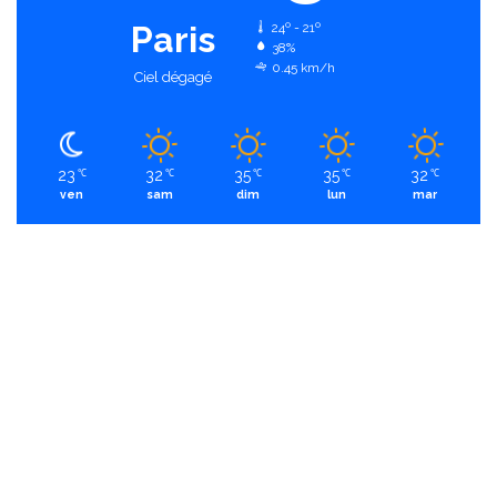
Paris
24º - 21º
38%
0.45 km/h
Ciel dégagé
23
32
35
35
32
℃
℃
℃
℃
℃
ven
sam
dim
lun
mar