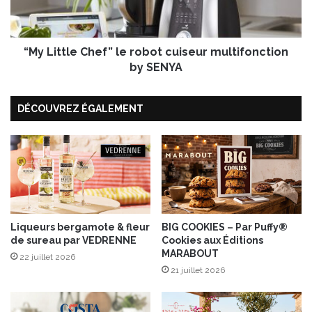
P
t
r
l
o
e
”
“My Little Chef” le robot cuiseur multifonction
C
p
h
by SENYA
a
e
r
f
R
DÉCOUVREZ ÉGALEMENT
”
é
l
g
e
i
r
s
o
G
b
a
o
r
t
n
c
Liqueurs bergamote & fleur
BIG COOKIES – Par Puffy®
a
de sureau par VEDRENNE
Cookies aux Éditions
u
MARABOUT
u
i
22 juillet 2026
d
s
21 juillet 2026
a
e
u
u