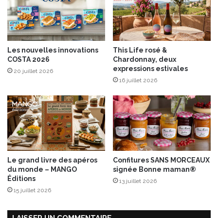
x
r
É
m
d
u
i
l
t
t
Les nouvelles innovations
This Life rosé &
i
i
COSTA 2026
Chardonnay, deux
o
f
expressions estivales
20 juillet 2026
n
o
16 juillet 2026
s
n
L
c
a
t
r
i
o
o
u
n
s
b
s
y
Le grand livre des apéros
Confitures SANS MORCEAUX
e
S
du monde – MANGO
signée Bonne maman®
E
Éditions
13 juillet 2026
N
15 juillet 2026
Y
A
LAISSER UN COMMENTAIRE