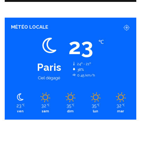
MÉTÉO LOCALE
23
℃
Paris
24º - 21º
38%
0.45 km/h
Ciel dégagé
23
32
35
35
32
℃
℃
℃
℃
℃
ven
sam
dim
lun
mar