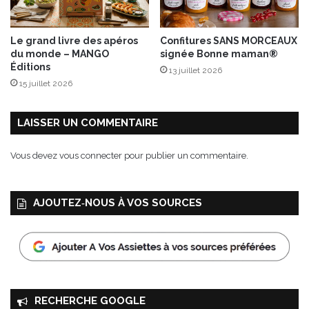
b
l
é
Le grand livre des apéros
Confitures SANS MORCEAUX
n
du monde – MANGO
signée Bonne maman®
o
Éditions
13 juillet 2026
i
15 juillet 2026
r
LAISSER UN COMMENTAIRE
Vous devez
vous connecter
pour publier un commentaire.
AJOUTEZ‑NOUS À VOS SOURCES
RECHERCHE GOOGLE