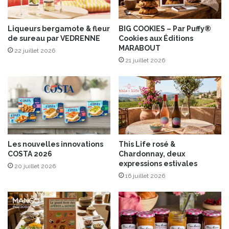
a
o
”
i
p
g
Liqueurs bergamote & fleur
BIG COOKIES – Par Puffy®
a
de sureau par VEDRENNE
Cookies aux Éditions
n
MARABOUT
r
o
22 juillet 2026
L
n
21 juillet 2026
E
r
O
o
N
s
A
é
R
d
D
e
O
R
Les nouvelles innovations
This Life rosé &
o
COSTA 2026
Chardonnay, deux
s
expressions estivales
20 juillet 2026
c
16 juillet 2026
o
f
f
a
u