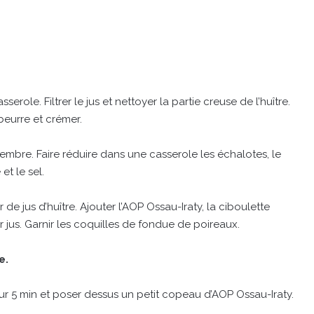
erole. Filtrer le jus et nettoyer la partie creuse de l’huître.
beurre et crémer.
embre. Faire réduire dans une casserole les échalotes, le
et le sel.
 de jus d’huître. Ajouter l’AOP Ossau-Iraty, la ciboulette
ur jus. Garnir les coquilles de fondue de poireaux.
e.
 four 5 min et poser dessus un petit copeau d’AOP Ossau-Iraty.