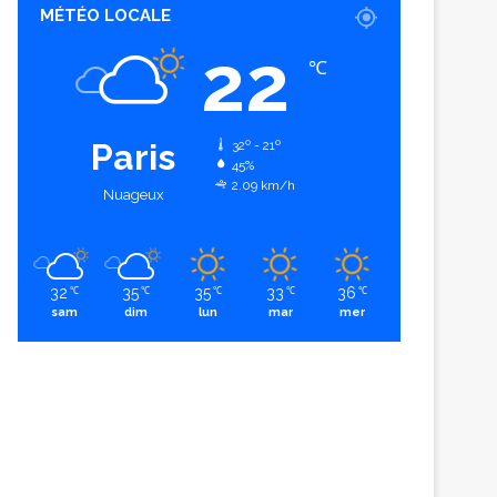
MÉTÉO LOCALE
22
℃
Paris
32º - 21º
45%
2.09 km/h
Nuageux
32
35
35
33
36
℃
℃
℃
℃
℃
sam
dim
lun
mar
mer