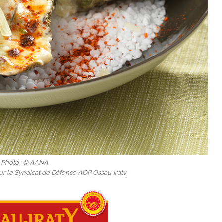
t Photo : © AANA
ur le Syndicat de Défense AOP Ossau-Iraty