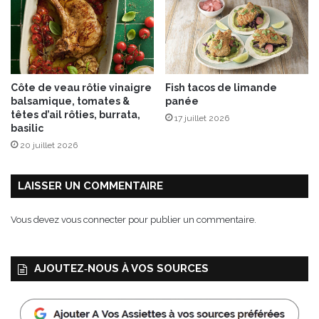
r
t
i
n
e
s
Côte de veau rôtie vinaigre
Fish tacos de limande
d
balsamique, tomates &
panée
e
têtes d’ail rôties, burrata,
17 juillet 2026
p
basilic
a
20 juillet 2026
i
n
g
LAISSER UN COMMENTAIRE
r
a
Vous devez
vous connecter
pour publier un commentaire.
t
i
n
AJOUTEZ‑NOUS À VOS SOURCES
é
e
s
e