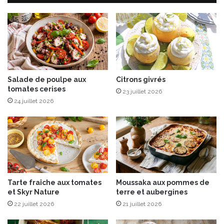
p
e
i
t
n
a
e
u
t
x
à
p
l
o
'
m
Salade de poulpe aux
Citrons givrés
e
tomates cerises
m
23 juillet 2026
s
e
24 juillet 2026
t
s
r
d
a
e
g
t
o
e
n
r
r
Tarte fraîche aux tomates
Moussaka aux pommes de
e
et Skyr Nature
terre et aubergines
,
22 juillet 2026
21 juillet 2026
t
a