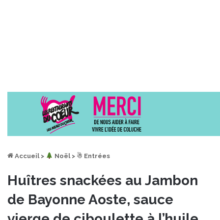
Accueil
>
︎ Noël
>
☃ Entrées
Huîtres snackées au Jambon
de Bayonne Aoste, sauce
vierge de ciboulette à l’huile