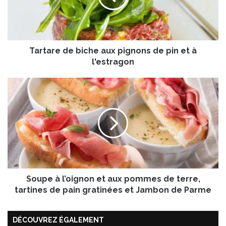
r
e
d
e
Tartare de biche aux pignons de pin et à
b
i
l'estragon
c
h
S
e
o
a
u
u
p
x
e
p
à
i
l
g
’
n
o
o
Soupe à l’oignon et aux pommes de terre,
i
n
g
tartines de pain gratinées et Jambon de Parme
s
n
d
o
e
DÉCOUVREZ ÉGALEMENT
n