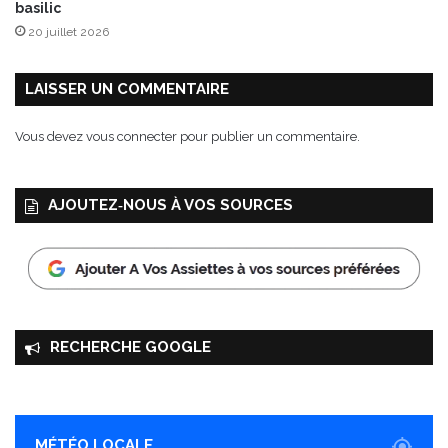
basilic
r
20 juillet 2026
d
e
t
LAISSER UN COMMENTAIRE
h
y
Vous devez
vous connecter
pour publier un commentaire.
m
AJOUTEZ‑NOUS À VOS SOURCES
RECHERCHE GOOGLE
MÉTÉO LOCALE