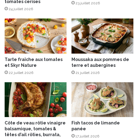
tomates cerises
p
23 juillet 2026
i
24 juillet 2026
n
t
a
d
e
g
r
Tarte fraîche aux tomates
Moussaka aux pommes de
i
et Skyr Nature
terre et aubergines
l
22 juillet 2026
21 juillet 2026
l
é
e
s
à
l
a
f
Côte de veau rôtie vinaigre
Fish tacos de limande
l
balsamique, tomates &
panée
e
têtes d’ail rôties, burrata,
17 juillet 2026
u