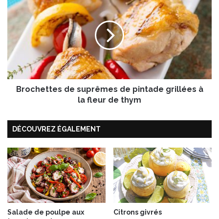
i
r
o
o
s
c
i
h
g
e
n
t
é
t
e
e
L
Brochettes de suprêmes de pintade grillées à
s
é
d
la fleur de thym
o
e
n
s
DÉCOUVREZ ÉGALEMENT
u
p
r
ê
m
e
s
d
e
Salade de poulpe aux
Citrons givrés