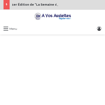
1er Édition de “La Semaine des Chefs” du 19 au 24 octobre 2026
S
Menu