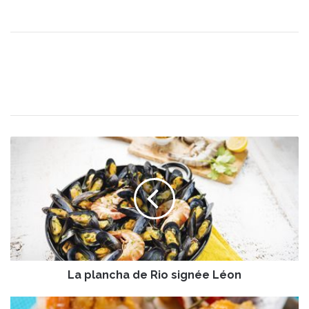
L
a
p
l
a
n
c
h
a
La plancha de Rio signée Léon
d
e
R
B