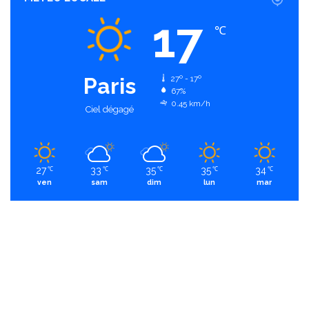
17
℃
Paris
27º - 17º
67%
0.45 km/h
Ciel dégagé
27
33
35
35
34
℃
℃
℃
℃
℃
ven
sam
dim
lun
mar