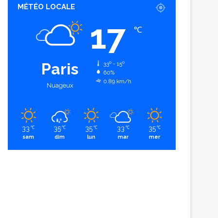
MÉTÉO LOCALE
17
℃
Paris
33º - 15º
60%
0.89 km/h
Nuageux
33
35
35
33
35
℃
℃
℃
℃
℃
sam
dim
lun
mar
mer