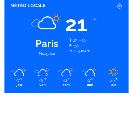
MÉTÉO LOCALE
21
℃
Paris
27º - 20º
55%
0.45 km/h
Nuageux
27
29
33
37
35
℃
℃
℃
℃
℃
jeu
ven
sam
dim
lun