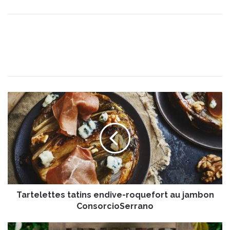
T
a
r
t
e
l
e
t
t
Tartelettes tatins endive-roquefort au jambon
e
s
ConsorcioSerrano
t
a
B