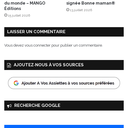
n
f
du monde – MANGO
signée Bonne maman®
o
f
Éditions
13 juillet 2026
r
15 juillet 2026
e
t
t
LAISSER UN COMMENTAIRE
r
è
Vous devez
vous connecter
pour publier un commentaire.
s
v
e
AJOUTEZ‑NOUS À VOS SOURCES
r
t
!
RECHERCHE GOOGLE