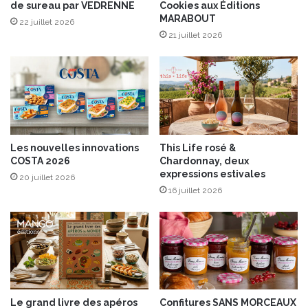
u
de sureau par VEDRENNE
Cookies aux Éditions
r
MARABOUT
j
o
22 juillet 2026
a
l
21 juillet 2026
m
e
b
d
o
e
n
s
C
T
o
e
n
r
Les nouvelles innovations
This Life rosé &
s
r
COSTA 2026
Chardonnay, deux
o
o
expressions estivales
20 juillet 2026
r
i
16 juillet 2026
c
r
i
s
o
“
S
,
e
u
r
n
r
c
a
o
Le grand livre des apéros
Confitures SANS MORCEAUX