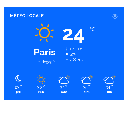
MÉTÉO LOCALE
24
℃
Paris
25º - 22º
37%
2.68 km/h
Ciel dégagé
23
30
34
35
34
℃
℃
℃
℃
℃
jeu
ven
sam
dim
lun