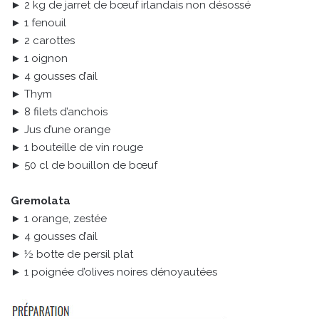
► 2 kg de jarret de bœuf irlandais non désossé
► 1 fenouil
► 2 carottes
► 1 oignon
► 4 gousses d’ail
► Thym
► 8 filets d’anchois
► Jus d’une orange
► 1 bouteille de vin rouge
► 50 cl de bouillon de bœuf
Gremolata
► 1 orange, zestée
► 4 gousses d’ail
► ½ botte de persil plat
► 1 poignée d’olives noires dénoyautées