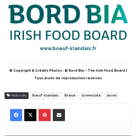
www.boeuf-irlandais.fr
© Copyright & Crédits Photos : © Bord Bia – The Irish Food Board |
Tous droits de reproduction réservés
Mots-clés
Bœuf Irlandais
Braisé
Gremolata
Jarret
Pinterest
Partager par Email