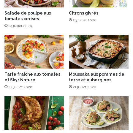
p
r
o
Salade de poulpe aux
Citrons givrés
tomates cerises
f
23 juillet 2026
e
24 juillet 2026
s
s
i
o
n
n
e
Tarte fraîche aux tomates
Moussaka aux pommes de
l
et Skyr Nature
terre et aubergines
?
22 juillet 2026
21 juillet 2026