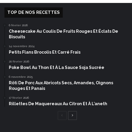
TOP DE NOS RECETTES
6 février 2026
Cheesecake Au Coulis De Fruits Rouges Et Éclats De
Biscuits
14 novembre 2024
Petits Flans Brocolis Et Carré Frais
20 février 2026
Poke Bowl Au Thon Et À La Sauce Soja Sucrée
6 novembre 2025
Rôti De Porc Aux Abricots Secs, Amandes, Oignons
Rouges Et Panais
17 février 2026
Rillettes De Maquereaux Au Citron Et À L’aneth
Page
Page
précédente
suivante