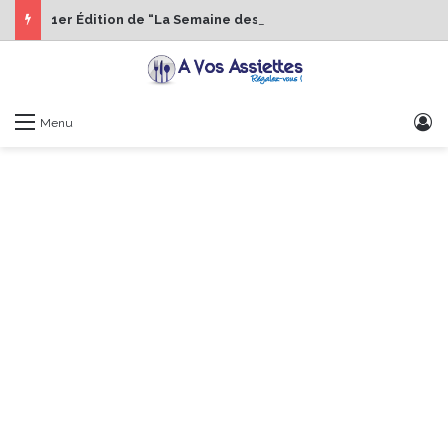
1er Édition de “La Semaine des Chefs” du 19 au 24 octobre 2026
S
Menu