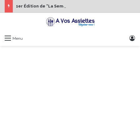
1er Édition de “La Semaine des Chefs” du 19 au 24 octobre 2026
S
Menu