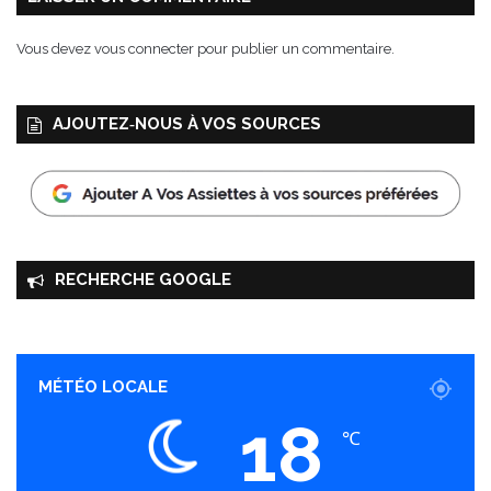
c
h
Vous devez
vous connecter
pour publier un commentaire.
e
s
u
AJOUTEZ‑NOUS À VOS SOURCES
r
M
e
r
RECHERCHE GOOGLE
MÉTÉO LOCALE
18
℃