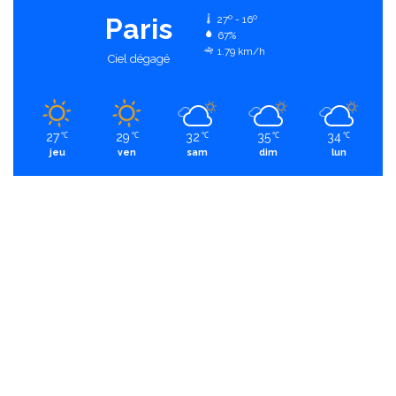
Paris
27º - 16º
67%
1.79 km/h
Ciel dégagé
27
29
32
35
34
℃
℃
℃
℃
℃
jeu
ven
sam
dim
lun