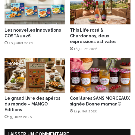
s
l
e
s
3
Les nouvelles innovations
This Life rosé &
&
COSTA 2026
Chardonnay, deux
4
expressions estivales
20 juillet 2026
j
16 juillet 2026
u
i
n
2
0
1
7
à
Le grand livre des apéros
Confitures SANS MORCEAUX
L
du monde – MANGO
signée Bonne maman®
a
Éditions
13 juillet 2026
T
15 juillet 2026
r
a
n
LAISSER UN COMMENTAIRE