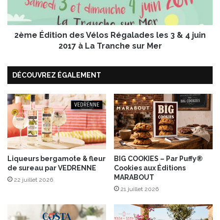
n
i
a
t
r
i
d
2ème Édition des Vélos Régalades les 3 & 4 juin
o
à
n
2017 à La Tranche sur Mer
l
d
a
e
DÉCOUVREZ ÉGALEMENT
m
s
a
V
n
é
g
l
u
o
e
s
R
é
g
Liqueurs bergamote & fleur
BIG COOKIES – Par Puffy®
de sureau par VEDRENNE
Cookies aux Éditions
a
MARABOUT
l
22 juillet 2026
a
21 juillet 2026
d
e