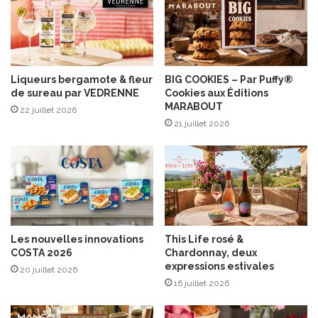
n
a
u
v
t
e
r
c
i
s
t
o
Liqueurs bergamote & fleur
BIG COOKIES – Par Puffy®
i
de sureau par VEDRENNE
Cookies aux Éditions
n
MARABOUT
o
f
22 juillet 2026
n
i
21 juillet 2026
n
l
e
e
l
t
s
d
d
e
e
c
s
a
Les nouvelles innovations
This Life rosé &
l
n
COSTA 2026
Chardonnay, deux
é
a
expressions estivales
20 juillet 2026
g
r
16 juillet 2026
u
d
m
s
i
é