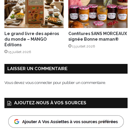
n
c
e
h
u
é
s
A
e
o
Le grand livre des apéros
Confitures SANS MORCEAUX
s
s
du monde – MANGO
signée Bonne maman®
d
t
Éditions
13 juillet 2026
a
e
15 juillet 2026
n
s
l
LAISSER UN COMMENTAIRE
e
s
Vous devez
vous connecter
pour publier un commentaire.
n
o
u
AJOUTEZ‑NOUS À VOS SOURCES
v
e
l
l
e