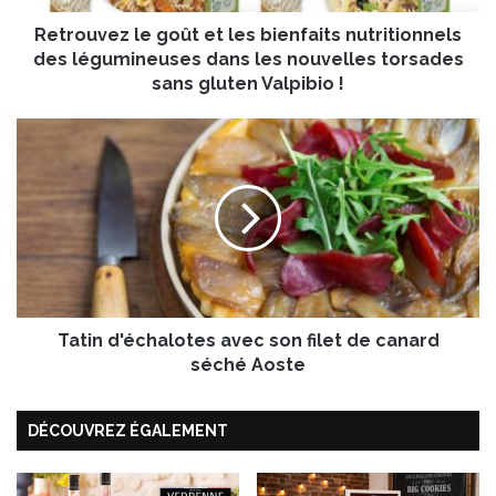
z
Retrouvez le goût et les bienfaits nutritionnels
l
e
des légumineuses dans les nouvelles torsades
g
sans gluten Valpibio !
o
û
T
t
a
e
t
t
i
l
n
e
d
s
'
b
é
i
c
e
Tatin d'échalotes avec son filet de canard
h
n
a
séché Aoste
f
l
a
o
i
DÉCOUVREZ ÉGALEMENT
t
t
e
s
s