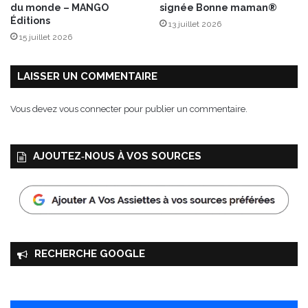
a
i
du monde – MANGO
signée Bonne maman®
n
v
Éditions
13 juillet 2026
s
e
15 juillet 2026
u
s
n
v
e
e
LAISSER UN COMMENTAIRE
g
r
r
t
Vous devez
vous connecter
pour publier un commentaire.
a
e
n
s
d
AJOUTEZ‑NOUS À VOS SOURCES
e
t
a
s
s
e
!
RECHERCHE GOOGLE