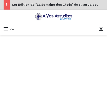
1er Édition de “La Semaine des Chefs” du 19 au 24 octobre 2026
S
Menu