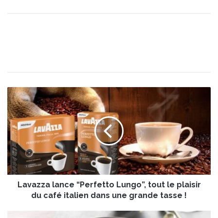
L
a
v
a
z
z
a
l
a
Lavazza lance “Perfetto Lungo”, tout le plaisir
n
c
du café italien dans une grande tasse !
e
“
F