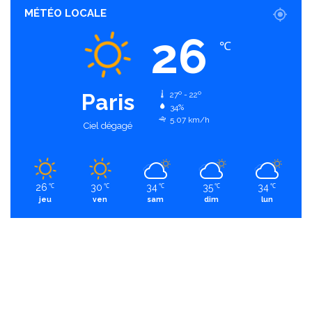
MÉTÉO LOCALE
26
℃
Paris
27º - 22º
34%
5.07 km/h
Ciel dégagé
26
30
34
35
34
℃
℃
℃
℃
℃
jeu
ven
sam
dim
lun