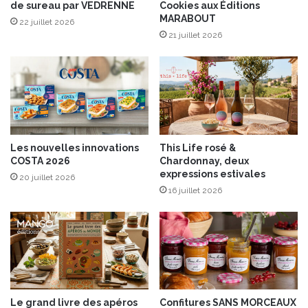
p
de sureau par VEDRENNE
Cookies aux Éditions
t
MARABOUT
l
p
22 juillet 2026
a
o
21 juillet 2026
i
i
s
v
i
r
r
a
d
d
u
e
c
e
Les nouvelles innovations
This Life rosé &
a
t
COSTA 2026
Chardonnay, deux
f
s
expressions estivales
20 juillet 2026
é
a
16 juillet 2026
i
u
t
c
a
e
l
a
i
u
e
x
n
o
d
l
Le grand livre des apéros
Confitures SANS MORCEAUX