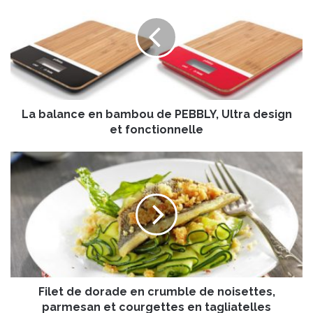
b
a
l
a
n
c
e
La balance en bambou de PEBBLY, Ultra design
e
n
et fonctionnelle
b
a
F
m
i
b
l
o
e
u
t
d
d
e
e
P
d
E
o
B
Filet de dorade en crumble de noisettes,
r
B
a
parmesan et courgettes en tagliatelles