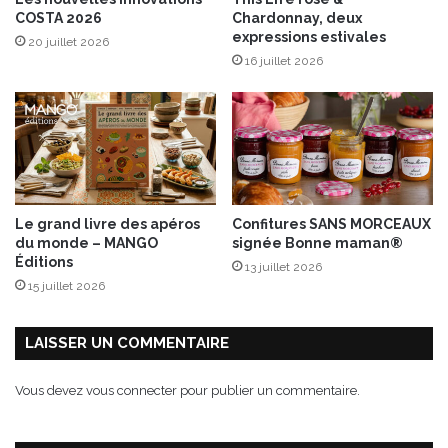
i
s
COSTA 2026
Chardonnay, deux
o
,
expressions estivales
20 juillet 2026
n
p
16 juillet 2026
n
a
e
r
l
m
l
e
e
s
a
n
e
Le grand livre des apéros
Confitures SANS MORCEAUX
t
du monde – MANGO
signée Bonne maman®
c
Éditions
13 juillet 2026
o
15 juillet 2026
u
r
g
LAISSER UN COMMENTAIRE
e
t
Vous devez
vous connecter
pour publier un commentaire.
t
e
s