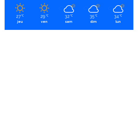
27
29
32
35
34
℃
℃
℃
℃
℃
jeu
ven
sam
dim
lun