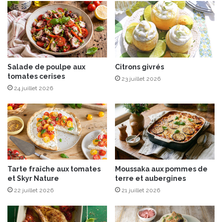
e
i
t
t
i
B
t
i
s
l
p
l
o
y
Salade de poulpe aux
Citrons givrés
i
tomates cerises
,
23 juillet 2026
s
l
24 juillet 2026
d
a
e
n
p
o
r
u
i
v
n
e
t
a
Tarte fraîche aux tomates
Moussaka aux pommes de
e
u
et Skyr Nature
terre et aubergines
m
t
p
22 juillet 2026
21 juillet 2026
é
s
f
r