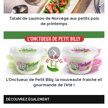
d
e
s
Tataki de saumon de Norvège aux petits pois
a
u
de printemps
m
o
L
n
’
d
O
e
n
N
c
o
t
r
u
v
e
è
u
g
L’Onctueux de Petit Billy, la nouveauté fraîche et
x
e
d
gourmande de l’été !
a
e
u
P
x
DÉCOUVREZ ÉGALEMENT
e
p
t