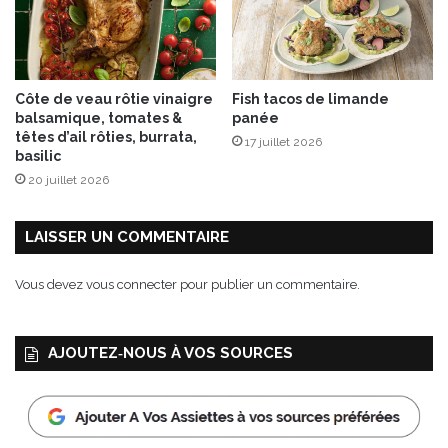
a
î
c
h
e
Côte de veau rôtie vinaigre
Fish tacos de limande
e
balsamique, tomates &
panée
t
têtes d’ail rôties, burrata,
17 juillet 2026
g
basilic
o
20 juillet 2026
u
r
m
LAISSER UN COMMENTAIRE
a
n
Vous devez
vous connecter
pour publier un commentaire.
d
e
d
AJOUTEZ‑NOUS À VOS SOURCES
e
l
’
é
t